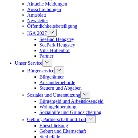
Aktuelle Meldungen
Ausschreibungen
Amtsblatt
Newsletter
Öffentlichkeitsbeteiligung
IGA 2027
SeeBad Hengstey
SeePark Hengstey
Villa Hohenhof
Partner
Unser Service
Bürgerservice
Bürgerämter
Ausländerbehörde
Steuern und Abgaben
Soziales und Unterstützung
Bürgergeld und Arbeitslosengeld
Wohngeldberatung
Sozialhilfe und Grundsicherung
Geburt, Partnerschaft und Tod
Eheschließung
Geburt und Elternschaft
Sterbefälle