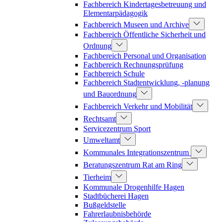
Fachbereich Kindertagesbetreuung und
Elementarpädagogik
Fachbereich Museen und Archive
Fachbereich Öffentliche Sicherheit und
Ordnung
Fachbereich Personal und Organisation
Fachbereich Rechnungsprüfung
Fachbereich Schule
Fachbereich Stadtentwicklung, -planung
und Bauordnung
Fachbereich Verkehr und Mobilität
Rechtsamt
Servicezentrum Sport
Umweltamt
Kommunales Integrationszentrum
Beratungszentrum Rat am Ring
Tierheim
Kommunale Drogenhilfe Hagen
Stadtbücherei Hagen
Bußgeldstelle
Fahrerlaubnisbehörde