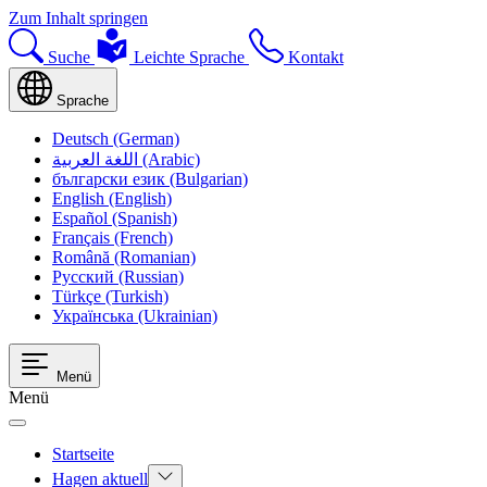
Zum Inhalt springen
Suche
Leichte Sprache
Kontakt
Sprache
Deutsch (German)
اللغة العربية (Arabic)
български език (Bulgarian)
English (English)
Español (Spanish)
Français (French)
Română (Romanian)
Русский (Russian)
Türkçe (Turkish)
Українська (Ukrainian)
Menü
Menü
Startseite
Hagen aktuell