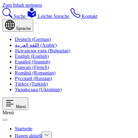
Zum Inhalt springen
Suche
Leichte Sprache
Kontakt
Sprache
Deutsch (German)
اللغة العربية (Arabic)
български език (Bulgarian)
English (English)
Español (Spanish)
Français (French)
Română (Romanian)
Русский (Russian)
Türkçe (Turkish)
Українська (Ukrainian)
Menü
Menü
Startseite
Hagen aktuell