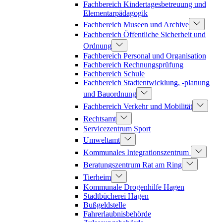
Fachbereich Kindertagesbetreuung und
Elementarpädagogik
Fachbereich Museen und Archive
Fachbereich Öffentliche Sicherheit und
Ordnung
Fachbereich Personal und Organisation
Fachbereich Rechnungsprüfung
Fachbereich Schule
Fachbereich Stadtentwicklung, -planung
und Bauordnung
Fachbereich Verkehr und Mobilität
Rechtsamt
Servicezentrum Sport
Umweltamt
Kommunales Integrationszentrum
Beratungszentrum Rat am Ring
Tierheim
Kommunale Drogenhilfe Hagen
Stadtbücherei Hagen
Bußgeldstelle
Fahrerlaubnisbehörde