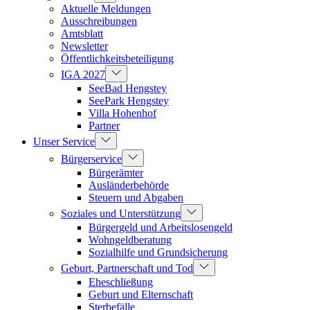
Aktuelle Meldungen
Ausschreibungen
Amtsblatt
Newsletter
Öffentlichkeitsbeteiligung
IGA 2027
SeeBad Hengstey
SeePark Hengstey
Villa Hohenhof
Partner
Unser Service
Bürgerservice
Bürgerämter
Ausländerbehörde
Steuern und Abgaben
Soziales und Unterstützung
Bürgergeld und Arbeitslosengeld
Wohngeldberatung
Sozialhilfe und Grundsicherung
Geburt, Partnerschaft und Tod
Eheschließung
Geburt und Elternschaft
Sterbefälle