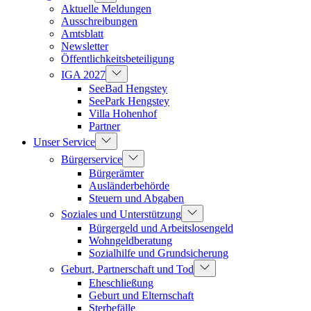
Aktuelle Meldungen
Ausschreibungen
Amtsblatt
Newsletter
Öffentlichkeitsbeteiligung
IGA 2027
SeeBad Hengstey
SeePark Hengstey
Villa Hohenhof
Partner
Unser Service
Bürgerservice
Bürgerämter
Ausländerbehörde
Steuern und Abgaben
Soziales und Unterstützung
Bürgergeld und Arbeitslosengeld
Wohngeldberatung
Sozialhilfe und Grundsicherung
Geburt, Partnerschaft und Tod
Eheschließung
Geburt und Elternschaft
Sterbefälle