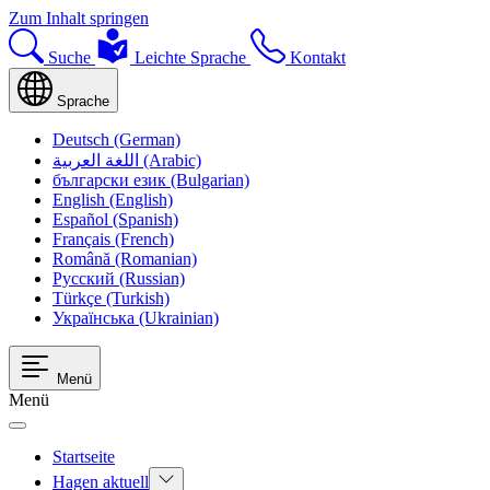
Zum Inhalt springen
Suche
Leichte Sprache
Kontakt
Sprache
Deutsch (German)
اللغة العربية (Arabic)
български език (Bulgarian)
English (English)
Español (Spanish)
Français (French)
Română (Romanian)
Русский (Russian)
Türkçe (Turkish)
Українська (Ukrainian)
Menü
Menü
Startseite
Hagen aktuell