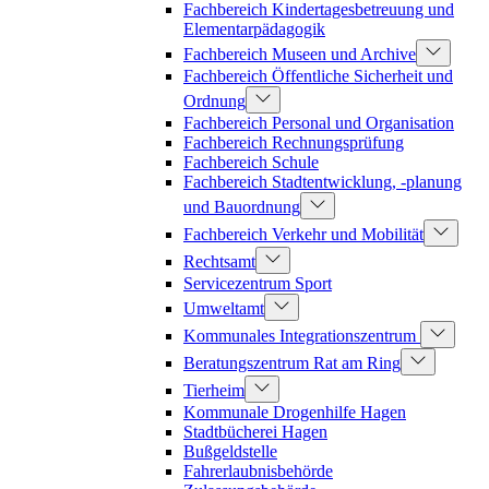
Fachbereich Kindertagesbetreuung und
Elementarpädagogik
Fachbereich Museen und Archive
Fachbereich Öffentliche Sicherheit und
Ordnung
Fachbereich Personal und Organisation
Fachbereich Rechnungsprüfung
Fachbereich Schule
Fachbereich Stadtentwicklung, -planung
und Bauordnung
Fachbereich Verkehr und Mobilität
Rechtsamt
Servicezentrum Sport
Umweltamt
Kommunales Integrationszentrum
Beratungszentrum Rat am Ring
Tierheim
Kommunale Drogenhilfe Hagen
Stadtbücherei Hagen
Bußgeldstelle
Fahrerlaubnisbehörde