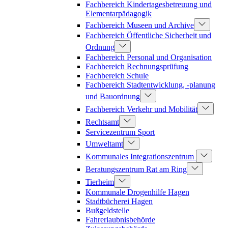
Fachbereich Kindertagesbetreuung und
Elementarpädagogik
Fachbereich Museen und Archive
Fachbereich Öffentliche Sicherheit und
Ordnung
Fachbereich Personal und Organisation
Fachbereich Rechnungsprüfung
Fachbereich Schule
Fachbereich Stadtentwicklung, -planung
und Bauordnung
Fachbereich Verkehr und Mobilität
Rechtsamt
Servicezentrum Sport
Umweltamt
Kommunales Integrationszentrum
Beratungszentrum Rat am Ring
Tierheim
Kommunale Drogenhilfe Hagen
Stadtbücherei Hagen
Bußgeldstelle
Fahrerlaubnisbehörde