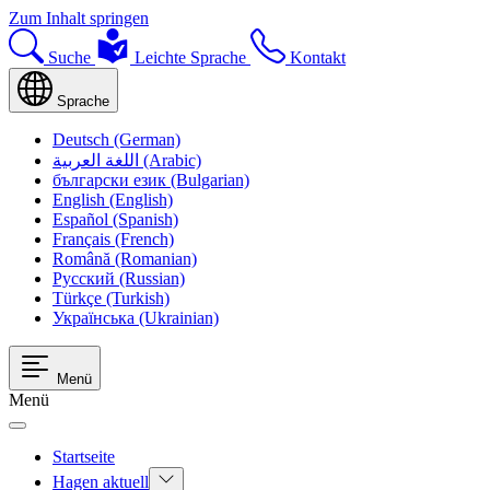
Zum Inhalt springen
Suche
Leichte Sprache
Kontakt
Sprache
Deutsch (German)
اللغة العربية (Arabic)
български език (Bulgarian)
English (English)
Español (Spanish)
Français (French)
Română (Romanian)
Русский (Russian)
Türkçe (Turkish)
Українська (Ukrainian)
Menü
Menü
Startseite
Hagen aktuell