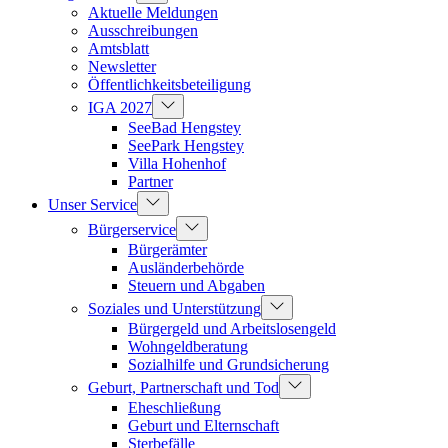
Aktuelle Meldungen
Ausschreibungen
Amtsblatt
Newsletter
Öffentlichkeitsbeteiligung
IGA 2027
SeeBad Hengstey
SeePark Hengstey
Villa Hohenhof
Partner
Unser Service
Bürgerservice
Bürgerämter
Ausländerbehörde
Steuern und Abgaben
Soziales und Unterstützung
Bürgergeld und Arbeitslosengeld
Wohngeldberatung
Sozialhilfe und Grundsicherung
Geburt, Partnerschaft und Tod
Eheschließung
Geburt und Elternschaft
Sterbefälle