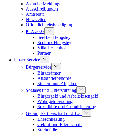
Aktuelle Meldungen
Ausschreibungen
Amtsblatt
Newsletter
Öffentlichkeitsbeteiligung
IGA 2027
SeeBad Hengstey
SeePark Hengstey
Villa Hohenhof
Partner
Unser Service
Bürgerservice
Bürgerämter
Ausländerbehörde
Steuern und Abgaben
Soziales und Unterstützung
Bürgergeld und Arbeitslosengeld
Wohngeldberatung
Sozialhilfe und Grundsicherung
Geburt, Partnerschaft und Tod
Eheschließung
Geburt und Elternschaft
Sterbefälle