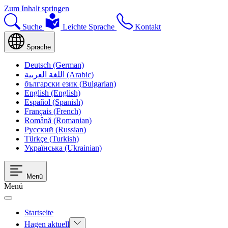
Zum Inhalt springen
Suche
Leichte Sprache
Kontakt
Sprache
Deutsch (German)
اللغة العربية (Arabic)
български език (Bulgarian)
English (English)
Español (Spanish)
Français (French)
Română (Romanian)
Русский (Russian)
Türkçe (Turkish)
Українська (Ukrainian)
Menü
Menü
Startseite
Hagen aktuell