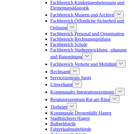
Fachbereich Kindertagesbetreuung und
Elementarpädagogik
Fachbereich Museen und Archive
Fachbereich Öffentliche Sicherheit und
Ordnung
Fachbereich Personal und Organisation
Fachbereich Rechnungsprüfung
Fachbereich Schule
Fachbereich Stadtentwicklung, -planung
und Bauordnung
Fachbereich Verkehr und Mobilität
Rechtsamt
Servicezentrum Sport
Umweltamt
Kommunales Integrationszentrum
Beratungszentrum Rat am Ring
Tierheim
Kommunale Drogenhilfe Hagen
Stadtbücherei Hagen
Bußgeldstelle
Fahrerlaubnisbehörde