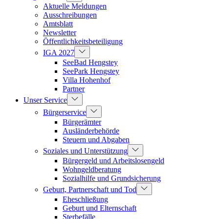
Aktuelle Meldungen
Ausschreibungen
Amtsblatt
Newsletter
Öffentlichkeitsbeteiligung
IGA 2027
SeeBad Hengstey
SeePark Hengstey
Villa Hohenhof
Partner
Unser Service
Bürgerservice
Bürgerämter
Ausländerbehörde
Steuern und Abgaben
Soziales und Unterstützung
Bürgergeld und Arbeitslosengeld
Wohngeldberatung
Sozialhilfe und Grundsicherung
Geburt, Partnerschaft und Tod
Eheschließung
Geburt und Elternschaft
Sterbefälle