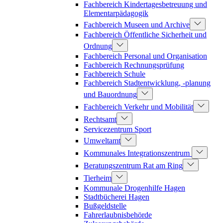
Fachbereich Kindertagesbetreuung und
Elementarpädagogik
Fachbereich Museen und Archive
Fachbereich Öffentliche Sicherheit und
Ordnung
Fachbereich Personal und Organisation
Fachbereich Rechnungsprüfung
Fachbereich Schule
Fachbereich Stadtentwicklung, -planung
und Bauordnung
Fachbereich Verkehr und Mobilität
Rechtsamt
Servicezentrum Sport
Umweltamt
Kommunales Integrationszentrum
Beratungszentrum Rat am Ring
Tierheim
Kommunale Drogenhilfe Hagen
Stadtbücherei Hagen
Bußgeldstelle
Fahrerlaubnisbehörde