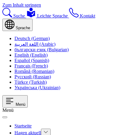
Zum Inhalt springen
Suche
Leichte Sprache
Kontakt
Sprache
Deutsch (German)
اللغة العربية (Arabic)
български език (Bulgarian)
English (English)
Español (Spanish)
Français (French)
Română (Romanian)
Русский (Russian)
Türkçe (Turkish)
Українська (Ukrainian)
Menü
Menü
Startseite
Hagen aktuell