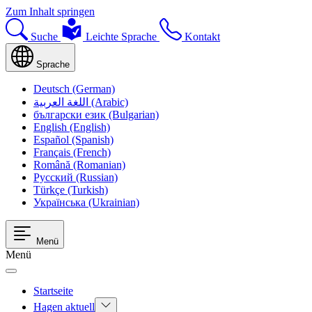
Zum Inhalt springen
Suche
Leichte Sprache
Kontakt
Sprache
Deutsch (German)
اللغة العربية (Arabic)
български език (Bulgarian)
English (English)
Español (Spanish)
Français (French)
Română (Romanian)
Русский (Russian)
Türkçe (Turkish)
Українська (Ukrainian)
Menü
Menü
Startseite
Hagen aktuell