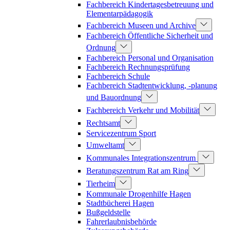
Fachbereich Kindertagesbetreuung und
Elementarpädagogik
Fachbereich Museen und Archive
Fachbereich Öffentliche Sicherheit und
Ordnung
Fachbereich Personal und Organisation
Fachbereich Rechnungsprüfung
Fachbereich Schule
Fachbereich Stadtentwicklung, -planung
und Bauordnung
Fachbereich Verkehr und Mobilität
Rechtsamt
Servicezentrum Sport
Umweltamt
Kommunales Integrationszentrum
Beratungszentrum Rat am Ring
Tierheim
Kommunale Drogenhilfe Hagen
Stadtbücherei Hagen
Bußgeldstelle
Fahrerlaubnisbehörde