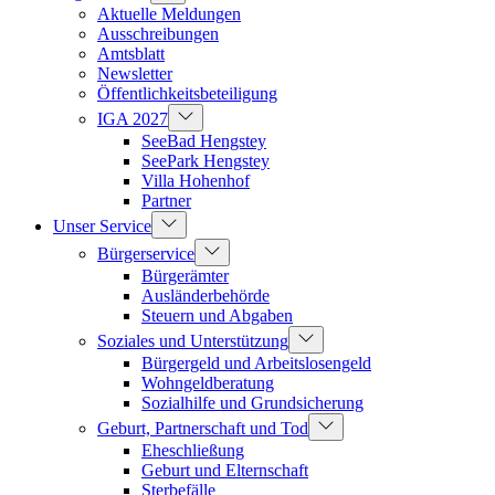
Aktuelle Meldungen
Ausschreibungen
Amtsblatt
Newsletter
Öffentlichkeitsbeteiligung
IGA 2027
SeeBad Hengstey
SeePark Hengstey
Villa Hohenhof
Partner
Unser Service
Bürgerservice
Bürgerämter
Ausländerbehörde
Steuern und Abgaben
Soziales und Unterstützung
Bürgergeld und Arbeitslosengeld
Wohngeldberatung
Sozialhilfe und Grundsicherung
Geburt, Partnerschaft und Tod
Eheschließung
Geburt und Elternschaft
Sterbefälle