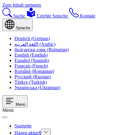
Zum Inhalt springen
Suche
Leichte Sprache
Kontakt
Sprache
Deutsch (German)
اللغة العربية (Arabic)
български език (Bulgarian)
English (English)
Español (Spanish)
Français (French)
Română (Romanian)
Русский (Russian)
Türkçe (Turkish)
Українська (Ukrainian)
Menü
Menü
Startseite
Hagen aktuell