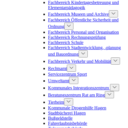
Fachbereich Kindertagesbetreuung und
Elementarpädagogik
Fachbereich Museen und Archive
Fachbereich Öffentliche Sicherheit und
Ordnung
Fachbereich Personal und Organisation
Fachbereich Rechnungsprüfung
Fachbereich Schule
Fachbereich Stadtentwicklung, -planung
und Bauordnung
Fachbereich Verkehr und Mobilität
Rechtsamt
Servicezentrum Sport
Umweltamt
Kommunales Integrationszentrum
Beratungszentrum Rat am Ring
Tierheim
Kommunale Drogenhilfe Hagen
Stadtbücherei Hagen
Bußgeldstelle
Fahrerlaubnisbehörde