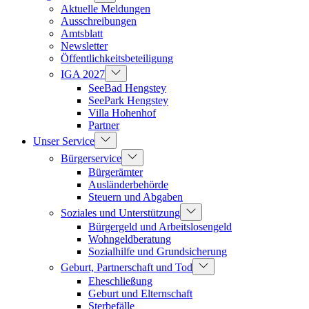
Aktuelle Meldungen
Ausschreibungen
Amtsblatt
Newsletter
Öffentlichkeitsbeteiligung
IGA 2027
SeeBad Hengstey
SeePark Hengstey
Villa Hohenhof
Partner
Unser Service
Bürgerservice
Bürgerämter
Ausländerbehörde
Steuern und Abgaben
Soziales und Unterstützung
Bürgergeld und Arbeitslosengeld
Wohngeldberatung
Sozialhilfe und Grundsicherung
Geburt, Partnerschaft und Tod
Eheschließung
Geburt und Elternschaft
Sterbefälle