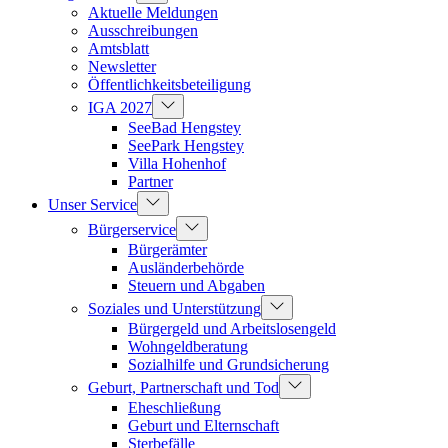
Aktuelle Meldungen
Ausschreibungen
Amtsblatt
Newsletter
Öffentlichkeitsbeteiligung
IGA 2027
SeeBad Hengstey
SeePark Hengstey
Villa Hohenhof
Partner
Unser Service
Bürgerservice
Bürgerämter
Ausländerbehörde
Steuern und Abgaben
Soziales und Unterstützung
Bürgergeld und Arbeitslosengeld
Wohngeldberatung
Sozialhilfe und Grundsicherung
Geburt, Partnerschaft und Tod
Eheschließung
Geburt und Elternschaft
Sterbefälle