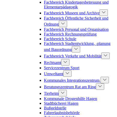
Fachbereich Kindertagesbetreuung und
Elementarpädagogik
Fachbereich Museen und Archive
Fachbereich Öffentliche Sicherheit und
Ordnung
Fachbereich Personal und Organisation
Fachbereich Rechnungsprüfung
Fachbereich Schule
Fachbereich Stadtentwicklung, -planung
und Bauordnung
Fachbereich Verkehr und Mobilität
Rechtsamt
Servicezentrum Sport
Umweltamt
Kommunales Integrationszentrum
Beratungszentrum Rat am Ring
Tierheim
Kommunale Drogenhilfe Hagen
Stadtbücherei Hagen
Bußgeldstelle
Fahrerlaubnisbehörde