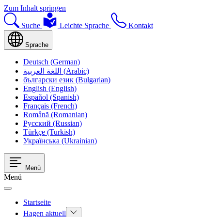
Zum Inhalt springen
Suche
Leichte Sprache
Kontakt
Sprache
Deutsch (German)
اللغة العربية (Arabic)
български език (Bulgarian)
English (English)
Español (Spanish)
Français (French)
Română (Romanian)
Русский (Russian)
Türkçe (Turkish)
Українська (Ukrainian)
Menü
Menü
Startseite
Hagen aktuell