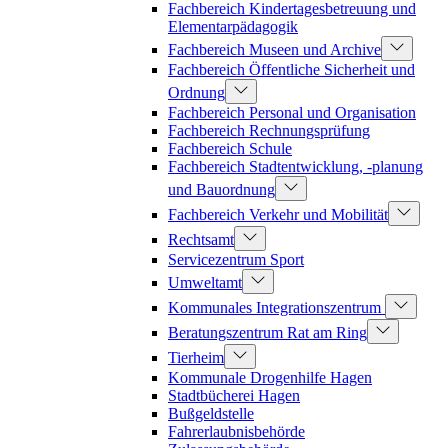
Fachbereich Kindertagesbetreuung und
Elementarpädagogik
Fachbereich Museen und Archive
Fachbereich Öffentliche Sicherheit und
Ordnung
Fachbereich Personal und Organisation
Fachbereich Rechnungsprüfung
Fachbereich Schule
Fachbereich Stadtentwicklung, -planung
und Bauordnung
Fachbereich Verkehr und Mobilität
Rechtsamt
Servicezentrum Sport
Umweltamt
Kommunales Integrationszentrum
Beratungszentrum Rat am Ring
Tierheim
Kommunale Drogenhilfe Hagen
Stadtbücherei Hagen
Bußgeldstelle
Fahrerlaubnisbehörde