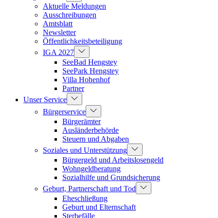
Aktuelle Meldungen
Ausschreibungen
Amtsblatt
Newsletter
Öffentlichkeitsbeteiligung
IGA 2027
SeeBad Hengstey
SeePark Hengstey
Villa Hohenhof
Partner
Unser Service
Bürgerservice
Bürgerämter
Ausländerbehörde
Steuern und Abgaben
Soziales und Unterstützung
Bürgergeld und Arbeitslosengeld
Wohngeldberatung
Sozialhilfe und Grundsicherung
Geburt, Partnerschaft und Tod
Eheschließung
Geburt und Elternschaft
Sterbefälle