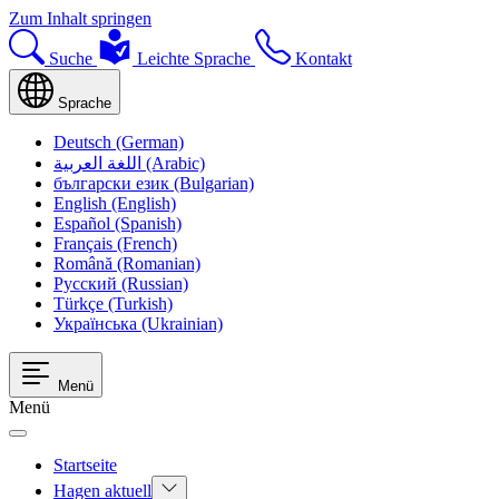
Zum Inhalt springen
Suche
Leichte Sprache
Kontakt
Sprache
Deutsch (German)
اللغة العربية (Arabic)
български език (Bulgarian)
English (English)
Español (Spanish)
Français (French)
Română (Romanian)
Русский (Russian)
Türkçe (Turkish)
Українська (Ukrainian)
Menü
Menü
Startseite
Hagen aktuell