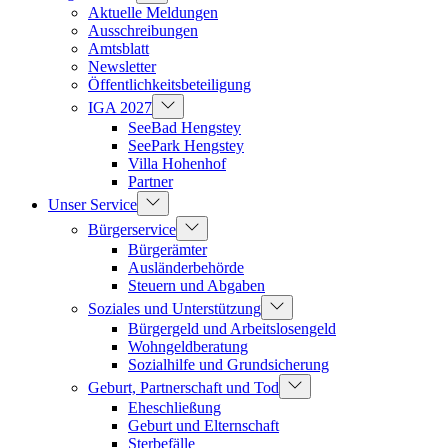
Aktuelle Meldungen
Ausschreibungen
Amtsblatt
Newsletter
Öffentlichkeitsbeteiligung
IGA 2027
SeeBad Hengstey
SeePark Hengstey
Villa Hohenhof
Partner
Unser Service
Bürgerservice
Bürgerämter
Ausländerbehörde
Steuern und Abgaben
Soziales und Unterstützung
Bürgergeld und Arbeitslosengeld
Wohngeldberatung
Sozialhilfe und Grundsicherung
Geburt, Partnerschaft und Tod
Eheschließung
Geburt und Elternschaft
Sterbefälle