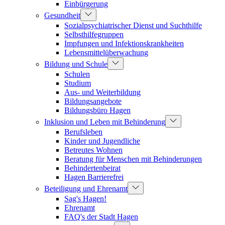
Einbürgerung
Gesundheit
Sozialpsychiatrischer Dienst und Suchthilfe
Selbsthilfegruppen
Impfungen und Infektionskrankheiten
Lebensmittelüberwachung
Bildung und Schule
Schulen
Studium
Aus- und Weiterbildung
Bildungsangebote
Bildungsbüro Hagen
Inklusion und Leben mit Behinderung
Berufsleben
Kinder und Jugendliche
Betreutes Wohnen
Beratung für Menschen mit Behinderungen
Behindertenbeirat
Hagen Barrierefrei
Beteiligung und Ehrenamt
Sag's Hagen!
Ehrenamt
FAQ's der Stadt Hagen