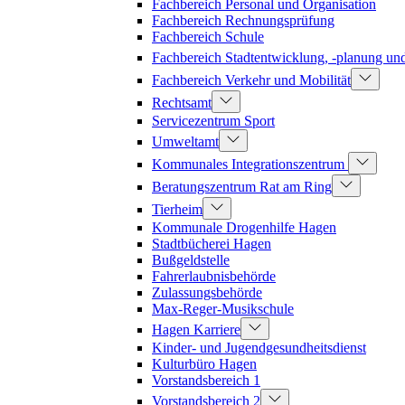
Fachbereich Personal und Organisation
Fachbereich Rechnungsprüfung
Fachbereich Schule
Fachbereich Stadtentwicklung, -planung u
Fachbereich Verkehr und Mobilität
Rechtsamt
Servicezentrum Sport
Umweltamt
Kommunales Integrationszentrum
Beratungszentrum Rat am Ring
Tierheim
Kommunale Drogenhilfe Hagen
Stadtbücherei Hagen
Bußgeldstelle
Fahrerlaubnisbehörde
Zulassungsbehörde
Max-Reger-Musikschule
Hagen Karriere
Kinder- und Jugendgesundheitsdienst
Kulturbüro Hagen
Vorstandsbereich 1
Vorstandsbereich 2