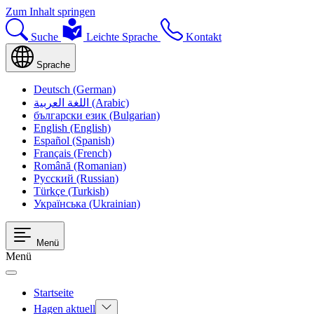
Zum Inhalt springen
Suche
Leichte Sprache
Kontakt
Sprache
Deutsch (German)
اللغة العربية (Arabic)
български език (Bulgarian)
English (English)
Español (Spanish)
Français (French)
Română (Romanian)
Русский (Russian)
Türkçe (Turkish)
Українська (Ukrainian)
Menü
Menü
Startseite
Hagen aktuell