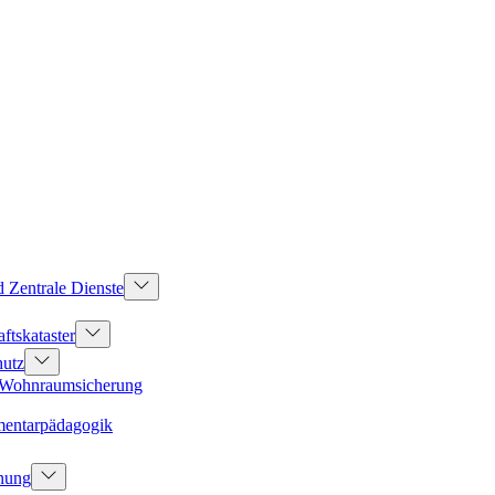
d Zentrale Dienste
ftskataster
hutz
d Wohnraumsicherung
mentarpädagogik
dnung