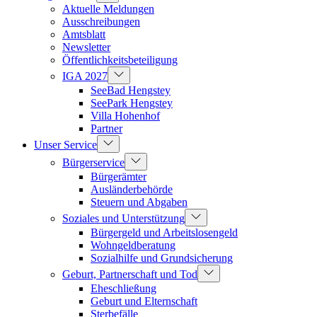
Aktuelle Meldungen
Ausschreibungen
Amtsblatt
Newsletter
Öffentlichkeitsbeteiligung
IGA 2027
SeeBad Hengstey
SeePark Hengstey
Villa Hohenhof
Partner
Unser Service
Bürgerservice
Bürgerämter
Ausländerbehörde
Steuern und Abgaben
Soziales und Unterstützung
Bürgergeld und Arbeitslosengeld
Wohngeldberatung
Sozialhilfe und Grundsicherung
Geburt, Partnerschaft und Tod
Eheschließung
Geburt und Elternschaft
Sterbefälle