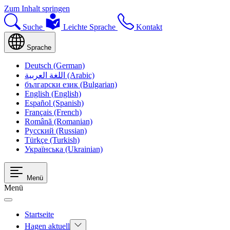
Zum Inhalt springen
Suche
Leichte Sprache
Kontakt
Sprache
Deutsch (German)
اللغة العربية (Arabic)
български език (Bulgarian)
English (English)
Español (Spanish)
Français (French)
Română (Romanian)
Русский (Russian)
Türkçe (Turkish)
Українська (Ukrainian)
Menü
Menü
Startseite
Hagen aktuell