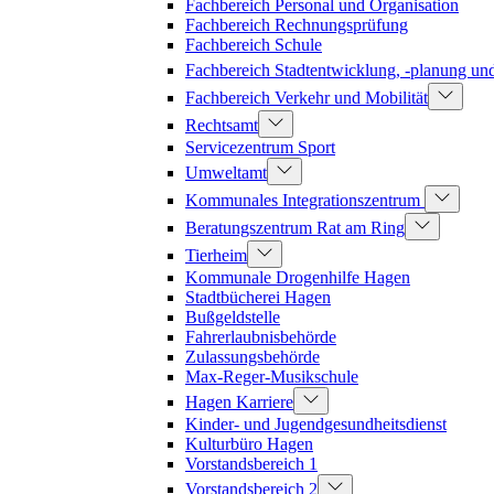
Fachbereich Personal und Organisation
Fachbereich Rechnungsprüfung
Fachbereich Schule
Fachbereich Stadtentwicklung, -planung u
Fachbereich Verkehr und Mobilität
Rechtsamt
Servicezentrum Sport
Umweltamt
Kommunales Integrationszentrum
Beratungszentrum Rat am Ring
Tierheim
Kommunale Drogenhilfe Hagen
Stadtbücherei Hagen
Bußgeldstelle
Fahrerlaubnisbehörde
Zulassungsbehörde
Max-Reger-Musikschule
Hagen Karriere
Kinder- und Jugendgesundheitsdienst
Kulturbüro Hagen
Vorstandsbereich 1
Vorstandsbereich 2