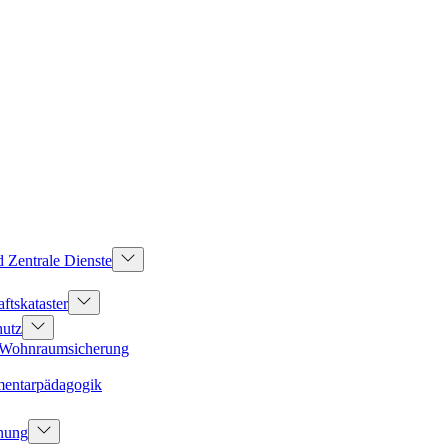
d Zentrale Dienste
ftskataster
hutz
d Wohnraumsicherung
mentarpädagogik
dnung