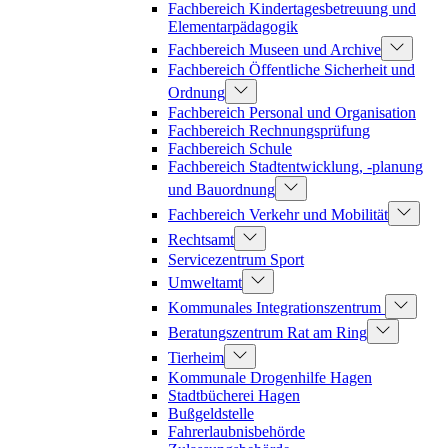
Fachbereich Kindertagesbetreuung und
Elementarpädagogik
Fachbereich Museen und Archive
Fachbereich Öffentliche Sicherheit und
Ordnung
Fachbereich Personal und Organisation
Fachbereich Rechnungsprüfung
Fachbereich Schule
Fachbereich Stadtentwicklung, -planung
und Bauordnung
Fachbereich Verkehr und Mobilität
Rechtsamt
Servicezentrum Sport
Umweltamt
Kommunales Integrationszentrum
Beratungszentrum Rat am Ring
Tierheim
Kommunale Drogenhilfe Hagen
Stadtbücherei Hagen
Bußgeldstelle
Fahrerlaubnisbehörde