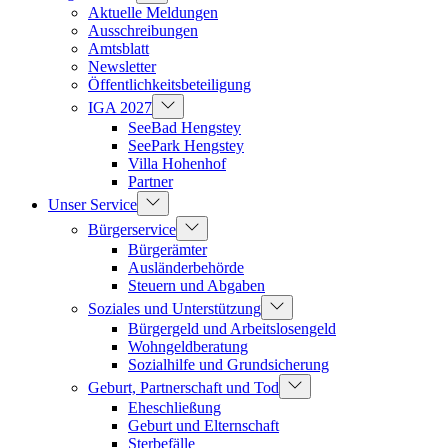
Aktuelle Meldungen
Ausschreibungen
Amtsblatt
Newsletter
Öffentlichkeitsbeteiligung
IGA 2027
SeeBad Hengstey
SeePark Hengstey
Villa Hohenhof
Partner
Unser Service
Bürgerservice
Bürgerämter
Ausländerbehörde
Steuern und Abgaben
Soziales und Unterstützung
Bürgergeld und Arbeitslosengeld
Wohngeldberatung
Sozialhilfe und Grundsicherung
Geburt, Partnerschaft und Tod
Eheschließung
Geburt und Elternschaft
Sterbefälle