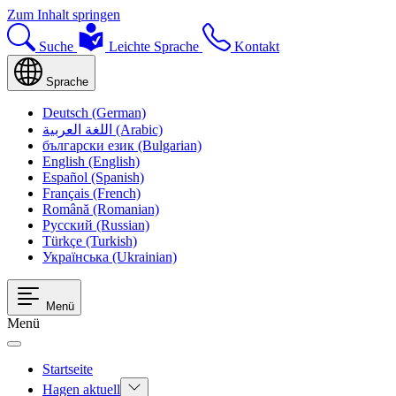
Zum Inhalt springen
Suche
Leichte Sprache
Kontakt
Sprache
Deutsch (German)
اللغة العربية (Arabic)
български език (Bulgarian)
English (English)
Español (Spanish)
Français (French)
Română (Romanian)
Русский (Russian)
Türkçe (Turkish)
Українська (Ukrainian)
Menü
Menü
Startseite
Hagen aktuell