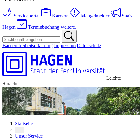
Serviceportal
Karriere
Mängelmelder
Sag's
Hagen
Terminbuchung
weitere...
Barrierefreiheitserklärung
Impressum
Datenschutz
Leichte
Sprache
Startseite
…
Unser Service