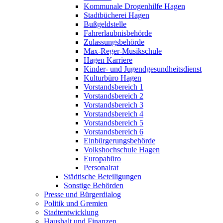
Kommunale Drogenhilfe Hagen
Stadtbücherei Hagen
Bußgeldstelle
Fahrerlaubnisbehörde
Zulassungsbehörde
Max-Reger-Musikschule
Hagen Karriere
Kinder- und Jugendgesundheitsdienst
Kulturbüro Hagen
Vorstandsbereich 1
Vorstandsbereich 2
Vorstandsbereich 3
Vorstandsbereich 4
Vorstandsbereich 5
Vorstandsbereich 6
Einbürgerungsbehörde
Volkshochschule Hagen
Europabüro
Personalrat
Städtische Beteiligungen
Sonstige Behörden
Presse und Bürgerdialog
Politik und Gremien
Stadtentwicklung
Haushalt und Finanzen