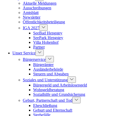
Aktuelle Meldungen
Ausschreibungen
Amtsblatt
Newsletter
Öffentlichkeitsbeteiligung
IGA 2027
SeeBad Hengstey
SeePark Hengstey
Villa Hohenhof
Partner
Unser Service
Bürgerservice
Bürgerämter
Ausländerbehörde
Steuern und Abgaben
Soziales und Unterstützung
Bürgergeld und Arbeitslosengeld
Wohngeldberatung
Sozialhilfe und Grundsicherung
Geburt, Partnerschaft und Tod
Eheschließung
Geburt und Elternschaft
Sterbefälle