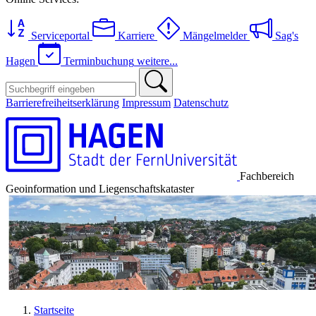
Serviceportal
Karriere
Mängelmelder
Sag's
Hagen
Terminbuchung
weitere...
Barrierefreiheitserklärung
Impressum
Datenschutz
Fachbereich
Geoinformation und Liegenschaftskataster
Startseite