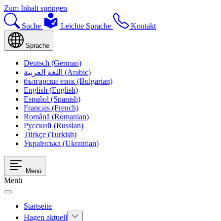
Zum Inhalt springen
Suche
Leichte Sprache
Kontakt
Sprache
Deutsch (German)
اللغة العربية (Arabic)
български език (Bulgarian)
English (English)
Español (Spanish)
Français (French)
Română (Romanian)
Русский (Russian)
Türkçe (Turkish)
Українська (Ukrainian)
Menü
Menü
Startseite
Hagen aktuell