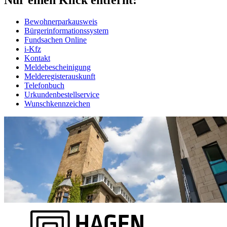
Bewohnerparkausweis
Bürgerinformationssystem
Fundsachen Online
i-Kfz
Kontakt
Meldebescheinigung
Melderegisterauskunft
Telefonbuch
Urkundenbestellservice
Wunschkennzeichen