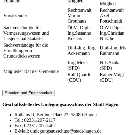
Funktion
Mitglied
Mitglied
Rechtanwalt
Rechtanwalt
Vorsitzender
Martin
Axel
Grotthaus
Pottschmidt
Sachverständige für
ÖbVI Dipl.-
ÖbVI Dipl.-
Vermessungswesen und
Ing.Susanne
Ing.Christian
Liegenschaftskataster
Kösters
Nitsche
Sachverständige für die
Dipl.-Ing. Jörg
Dipl.-Ing. Iris
Ermittlung von
Ackermann
Rathmann
Grundstückswerten
Jörg Meier
Nils Szuka
(SPD)
(SPD)
Mitglieder Rat der Gemeinde
Ralf Quardt
Rainer Voigt
(CDU)
(CDU)
Standort und Erreichbarkeit
Geschäftsstelle des Umlegungsausschuss der Stadt Hagen
Rathaus II, Berliner Platz 22, 58089 Hagen
Tel.: 02331/207-2117
Fax: 02331/207-2462
E-Mail: umlegungsausschuss@stadt-hagen.de