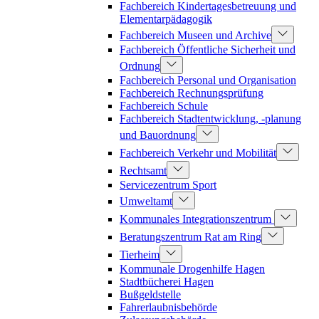
Fachbereich Kindertagesbetreuung und
Elementarpädagogik
Fachbereich Museen und Archive
Fachbereich Öffentliche Sicherheit und
Ordnung
Fachbereich Personal und Organisation
Fachbereich Rechnungsprüfung
Fachbereich Schule
Fachbereich Stadtentwicklung, -planung
und Bauordnung
Fachbereich Verkehr und Mobilität
Rechtsamt
Servicezentrum Sport
Umweltamt
Kommunales Integrationszentrum
Beratungszentrum Rat am Ring
Tierheim
Kommunale Drogenhilfe Hagen
Stadtbücherei Hagen
Bußgeldstelle
Fahrerlaubnisbehörde