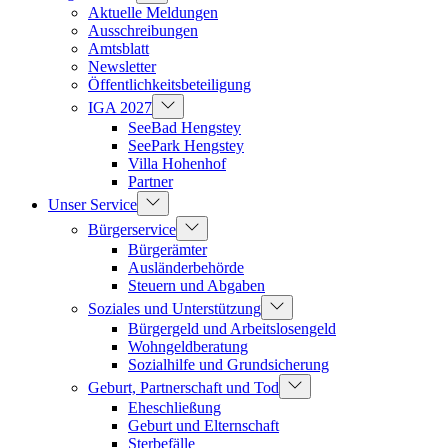
Aktuelle Meldungen
Ausschreibungen
Amtsblatt
Newsletter
Öffentlichkeitsbeteiligung
IGA 2027
SeeBad Hengstey
SeePark Hengstey
Villa Hohenhof
Partner
Unser Service
Bürgerservice
Bürgerämter
Ausländerbehörde
Steuern und Abgaben
Soziales und Unterstützung
Bürgergeld und Arbeitslosengeld
Wohngeldberatung
Sozialhilfe und Grundsicherung
Geburt, Partnerschaft und Tod
Eheschließung
Geburt und Elternschaft
Sterbefälle