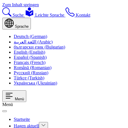
Zum Inhalt springen
Suche
Leichte Sprache
Kontakt
Sprache
Deutsch (German)
اللغة العربية (Arabic)
български език (Bulgarian)
English (English)
Español (Spanish)
Français (French)
Română (Romanian)
Русский (Russian)
Türkçe (Turkish)
Українська (Ukrainian)
Menü
Menü
Startseite
Hagen aktuell