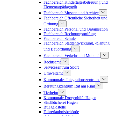
Fachbereich Kindertagesbetreuung und
Elementarpädagogik
Fachbereich Museen und Archive
Fachbereich Öffentliche Sicherheit und
Ordnung
Fachbereich Personal und Organisation
Fachbereich Rechnungsprüfung
Fachbereich Schule
Fachbereich Stadtentwicklung, -planung
und Bauordnung
Fachbereich Verkehr und Mobilität
Rechtsamt
Servicezentrum Sport
Umweltamt
Kommunales Integrationszentrum
Beratungszentrum Rat am Ring
Tierheim
Kommunale Drogenhilfe Hagen
Stadtbücherei Hagen
Bußgeldstelle
Fahrerlaubnisbehörde