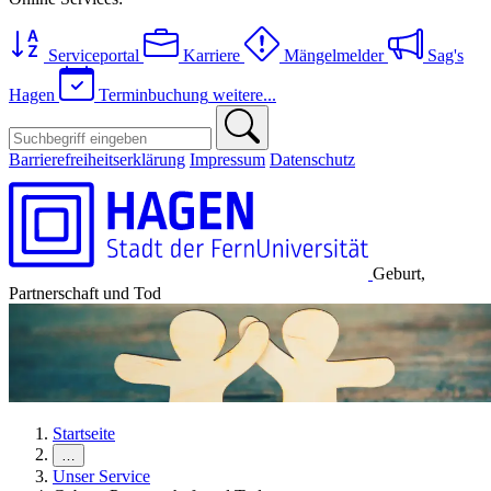
Serviceportal
Karriere
Mängelmelder
Sag's
Hagen
Terminbuchung
weitere...
Barrierefreiheitserklärung
Impressum
Datenschutz
Geburt,
Partnerschaft und Tod
Startseite
…
Unser Service