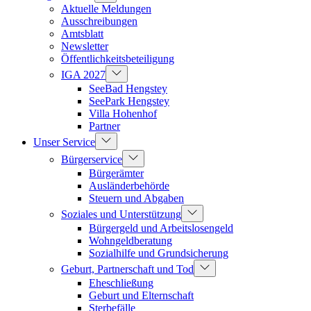
Aktuelle Meldungen
Ausschreibungen
Amtsblatt
Newsletter
Öffentlichkeitsbeteiligung
IGA 2027
SeeBad Hengstey
SeePark Hengstey
Villa Hohenhof
Partner
Unser Service
Bürgerservice
Bürgerämter
Ausländerbehörde
Steuern und Abgaben
Soziales und Unterstützung
Bürgergeld und Arbeitslosengeld
Wohngeldberatung
Sozialhilfe und Grundsicherung
Geburt, Partnerschaft und Tod
Eheschließung
Geburt und Elternschaft
Sterbefälle