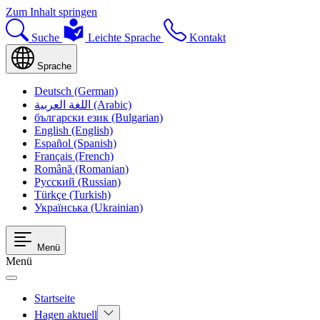
Zum Inhalt springen
Suche
Leichte Sprache
Kontakt
Sprache
Deutsch (German)
اللغة العربية (Arabic)
български език (Bulgarian)
English (English)
Español (Spanish)
Français (French)
Română (Romanian)
Русский (Russian)
Türkçe (Turkish)
Українська (Ukrainian)
Menü
Menü
Startseite
Hagen aktuell