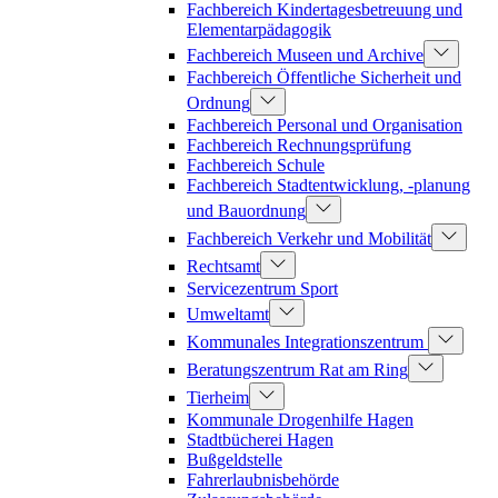
Fachbereich Kindertagesbetreuung und
Elementarpädagogik
Fachbereich Museen und Archive
Fachbereich Öffentliche Sicherheit und
Ordnung
Fachbereich Personal und Organisation
Fachbereich Rechnungsprüfung
Fachbereich Schule
Fachbereich Stadtentwicklung, -planung
und Bauordnung
Fachbereich Verkehr und Mobilität
Rechtsamt
Servicezentrum Sport
Umweltamt
Kommunales Integrationszentrum
Beratungszentrum Rat am Ring
Tierheim
Kommunale Drogenhilfe Hagen
Stadtbücherei Hagen
Bußgeldstelle
Fahrerlaubnisbehörde