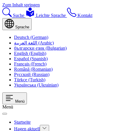
Zum Inhalt springen
Suche
Leichte Sprache
Kontakt
Sprache
Deutsch (German)
اللغة العربية (Arabic)
български език (Bulgarian)
English (English)
Español (Spanish)
Français (French)
Română (Romanian)
Русский (Russian)
Türkçe (Turkish)
Українська (Ukrainian)
Menü
Menü
Startseite
Hagen aktuell