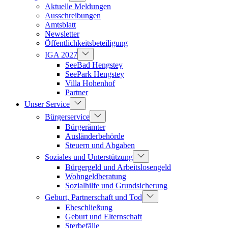
Aktuelle Meldungen
Ausschreibungen
Amtsblatt
Newsletter
Öffentlichkeitsbeteiligung
IGA 2027
SeeBad Hengstey
SeePark Hengstey
Villa Hohenhof
Partner
Unser Service
Bürgerservice
Bürgerämter
Ausländerbehörde
Steuern und Abgaben
Soziales und Unterstützung
Bürgergeld und Arbeitslosengeld
Wohngeldberatung
Sozialhilfe und Grundsicherung
Geburt, Partnerschaft und Tod
Eheschließung
Geburt und Elternschaft
Sterbefälle