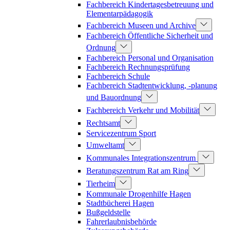
Fachbereich Kindertagesbetreuung und
Elementarpädagogik
Fachbereich Museen und Archive
Fachbereich Öffentliche Sicherheit und
Ordnung
Fachbereich Personal und Organisation
Fachbereich Rechnungsprüfung
Fachbereich Schule
Fachbereich Stadtentwicklung, -planung
und Bauordnung
Fachbereich Verkehr und Mobilität
Rechtsamt
Servicezentrum Sport
Umweltamt
Kommunales Integrationszentrum
Beratungszentrum Rat am Ring
Tierheim
Kommunale Drogenhilfe Hagen
Stadtbücherei Hagen
Bußgeldstelle
Fahrerlaubnisbehörde