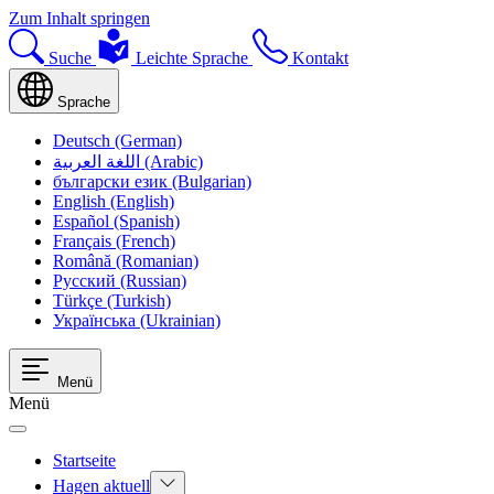
Zum Inhalt springen
Suche
Leichte Sprache
Kontakt
Sprache
Deutsch (German)
اللغة العربية (Arabic)
български език (Bulgarian)
English (English)
Español (Spanish)
Français (French)
Română (Romanian)
Русский (Russian)
Türkçe (Turkish)
Українська (Ukrainian)
Menü
Menü
Startseite
Hagen aktuell