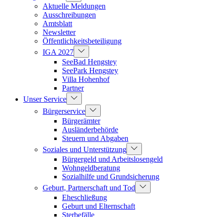
Aktuelle Meldungen
Ausschreibungen
Amtsblatt
Newsletter
Öffentlichkeitsbeteiligung
IGA 2027
SeeBad Hengstey
SeePark Hengstey
Villa Hohenhof
Partner
Unser Service
Bürgerservice
Bürgerämter
Ausländerbehörde
Steuern und Abgaben
Soziales und Unterstützung
Bürgergeld und Arbeitslosengeld
Wohngeldberatung
Sozialhilfe und Grundsicherung
Geburt, Partnerschaft und Tod
Eheschließung
Geburt und Elternschaft
Sterbefälle