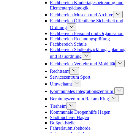
Fachbereich Kindertagesbetreuung und
Elementarpädagogik
Fachbereich Museen und Archive
Fachbereich Öffentliche Sicherheit und
Ordnung
Fachbereich Personal und Organisation
Fachbereich Rechnungsprüfung
Fachbereich Schule
Fachbereich Stadtentwicklung, -planung
und Bauordnung
Fachbereich Verkehr und Mobilität
Rechtsamt
Servicezentrum Sport
Umweltamt
Kommunales Integrationszentrum
Beratungszentrum Rat am Ring
Tierheim
Kommunale Drogenhilfe Hagen
Stadtbücherei Hagen
Bußgeldstelle
Fahrerlaubnisbehörde