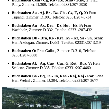
Buchstaben Cem - Cg, Rb - Re, Schb - Sche, T:
Frau
Pauly, Zimmer: D.309, Telefon: 02331/207-2950
Buchstaben Aa - Aj, Br - Bz, Ch - Cz, E, Q, X:
Frau
Tirpanci, Zimmer: D.306, Telefon: 02331/207-3734
Buchstaben Au - Ax, Dru - Dz, Hut - Hz, P:
Frau
Wachholz, Zimmer: D.332, Telefon: 02331/207-4321
Buchstaben Db - Dra, Ko - Kra, Kv - Kz, Sa - Sn, Schn:
Herr Akdogan, Zimmer: D.331, Telefon: 02331/207-3219
Buc
hstaben O:
Frau Gallus, Zimmer: D.310, Telefon:
02331/207-3688
Buchstaben Ak - Aq, Cao - Caz, G, Rot - Roz, V:
Herr
Schlenz, Zimmer: D.335, Telefon: 02331/207-4460
Buchstaben Ba - Bq, Ja - Jn, Raa - Raj, Roj - Ror, Scha:
Herr Welzel , Zimmer: D.304, Telefon: 02331/207-3677