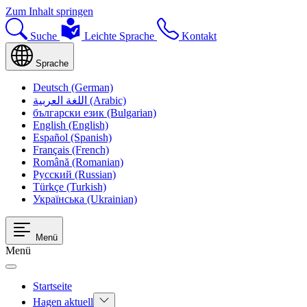
Zum Inhalt springen
Suche
Leichte Sprache
Kontakt
Sprache
Deutsch (German)
اللغة العربية (Arabic)
български език (Bulgarian)
English (English)
Español (Spanish)
Français (French)
Română (Romanian)
Русский (Russian)
Türkçe (Turkish)
Українська (Ukrainian)
Menü
Menü
Startseite
Hagen aktuell