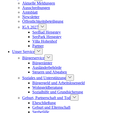
Aktuelle Meldungen
Ausschreibungen
Amtsblatt
Newsletter
Öffentlichkeitsbeteiligung
IGA 2027
SeeBad Hengstey
SeePark Hengstey
Villa Hohenhof
Partner
Unser Service
Bürgerservice
Bürgerämter
Ausländerbehörde
Steuern und Abgaben
Soziales und Unterstützung
Bürgergeld und Arbeitslosengeld
Wohngeldberatung
Sozialhilfe und Grundsicherung
Geburt, Partnerschaft und Tod
Eheschließung
Geburt und Elternschaft
Sterbefälle