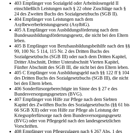
403 Empfänger von Sozialgeld oder Arbeitslosengeld II
einschließlich Leistungen nach § 22 ohne Zuschläge nach §
24 des Zweiten Buchs des Sozialgesetzbuchs (SGB II).
404 Empfänger von Leistungen nach dem
Asylbewerberleistungsgesetz (AsylblG).
405 A Empfänger von Ausbildungsförderung nach dem
Bundesausbildungsförderungsgesetz, die nicht bei den Eltern
leben.
405 B Empfänger von Berufsausbildungsbeihilfe nach den §§
99, 100 Nr. 5 114, 115 Nr. 2 des Dritten Buchs des
Sozialgesetzbuchs (SGB III) oder nach dem Dritten Kapitel,
Dritter Abschnitt, Dritter Unterabschnitt Vierten Kapitel,
Fünfter Abschnitt des SGB III, die nicht bei den Eltern leben.
405 C Empfänger von Ausbildungsgeld nach §§ 122 ff § 104
des Dritten Buchs des Sozialgesetzbuchs (SGB III), die nicht
bei den Eltern leben.
406 Sonderfürsorgeberechtigte im Sinne des § 27 e des
Bundesversorgungsgesetzes (BVG).
407 Empfänger von Hilfe zur Pflege nach dem Siebten
Kapitel des Zwölften Buchs des Sozialgesetzbuchs (§§ 61 bis
66 SGB XII) oder von Hilfe zur Pflege als Leistung der
Kriegsopferfürsorge nach dem Bundesversorgungsgesetz
(BVG) oder von Pflegegeld nach den landesgesetzlichen
Vorschriften.
408 Empfänger von Pflegezulagen nach § 267 Abs. 1 des