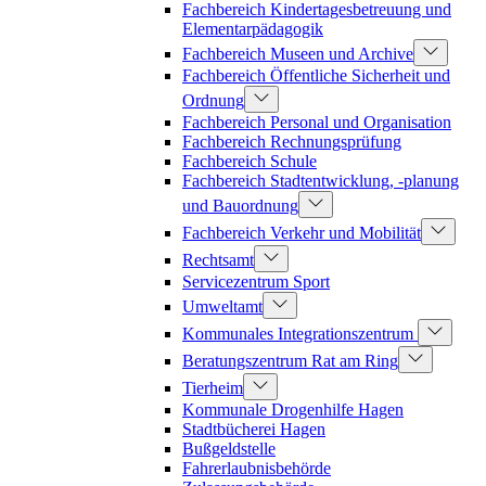
Fachbereich Kindertagesbetreuung und
Elementarpädagogik
Fachbereich Museen und Archive
Fachbereich Öffentliche Sicherheit und
Ordnung
Fachbereich Personal und Organisation
Fachbereich Rechnungsprüfung
Fachbereich Schule
Fachbereich Stadtentwicklung, -planung
und Bauordnung
Fachbereich Verkehr und Mobilität
Rechtsamt
Servicezentrum Sport
Umweltamt
Kommunales Integrationszentrum
Beratungszentrum Rat am Ring
Tierheim
Kommunale Drogenhilfe Hagen
Stadtbücherei Hagen
Bußgeldstelle
Fahrerlaubnisbehörde