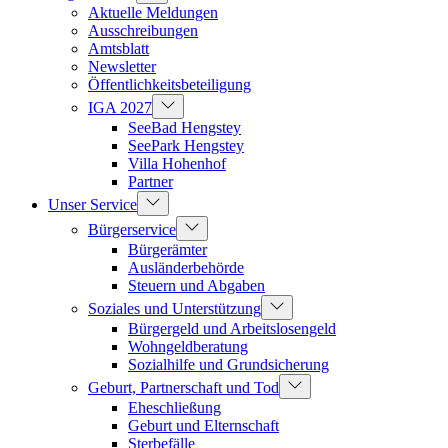
Aktuelle Meldungen
Ausschreibungen
Amtsblatt
Newsletter
Öffentlichkeitsbeteiligung
IGA 2027
SeeBad Hengstey
SeePark Hengstey
Villa Hohenhof
Partner
Unser Service
Bürgerservice
Bürgerämter
Ausländerbehörde
Steuern und Abgaben
Soziales und Unterstützung
Bürgergeld und Arbeitslosengeld
Wohngeldberatung
Sozialhilfe und Grundsicherung
Geburt, Partnerschaft und Tod
Eheschließung
Geburt und Elternschaft
Sterbefälle