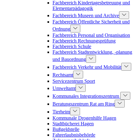
Fachbereich Kindertagesbetreuung und
Elementarpädagogik
Fachbereich Museen und Archive
Fachbereich Öffentliche Sicherheit und
Ordnung
Fachbereich Personal und Organisation
Fachbereich Rechnungsprüfung
Fachbereich Schule
Fachbereich Stadtentwicklung, -planung
und Bauordnung
Fachbereich Verkehr und Mobilität
Rechtsamt
Servicezentrum Sport
Umweltamt
Kommunales Integrationszentrum
Beratungszentrum Rat am Ring
Tierheim
Kommunale Drogenhilfe Hagen
Stadtbücherei Hagen
Bußgeldstelle
Fahrerlaubnisbehörde