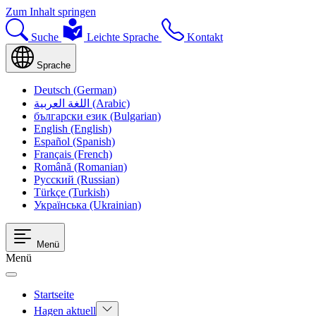
Zum Inhalt springen
Suche
Leichte Sprache
Kontakt
Sprache
Deutsch (German)
اللغة العربية (Arabic)
български език (Bulgarian)
English (English)
Español (Spanish)
Français (French)
Română (Romanian)
Русский (Russian)
Türkçe (Turkish)
Українська (Ukrainian)
Menü
Menü
Startseite
Hagen aktuell