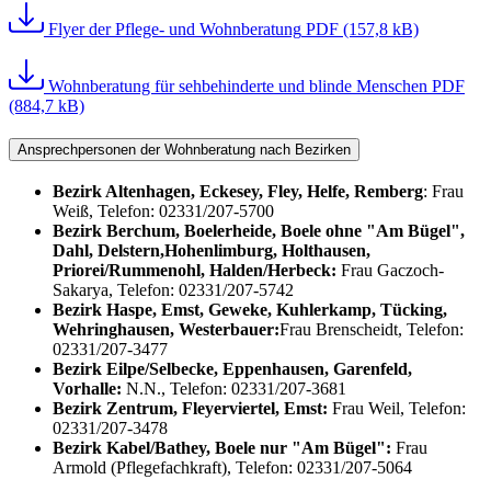
Flyer der Pflege- und Wohnberatung
PDF (157,8 kB)
Wohnberatung für sehbehinderte und blinde Menschen
PDF
(884,7 kB)
Ansprechpersonen der Wohnberatung nach Bezirken
Bezirk Altenhagen, Eckesey, Fley, Helfe, Remberg
: Frau
Weiß, Telefon: 02331/207-5700
Bezirk Berchum, Boelerheide, Boele ohne "Am Bügel",
Dahl, Delstern,Hohenlimburg, Holthausen,
Priorei/Rummenohl, Halden/Herbeck:
Frau Gaczoch-
Sakarya, Telefon: 02331/207-5742
Bezirk Haspe, Emst, Geweke, Kuhlerkamp, Tücking,
Wehringhausen, Westerbauer:
Frau Brenscheidt, Telefon:
02331/207-3477
Bezirk Eilpe/Selbecke, Eppenhausen, Garenfeld,
Vorhalle:
N.N., Telefon: 02331/207-3681
Bezirk Zentrum, Fleyerviertel, Emst:
Frau Weil, Telefon:
02331/207-3478
Bezirk Kabel/Bathey, Boele nur "Am Bügel":
Frau
Armold (Pflegefachkraft), Telefon: 02331/207-5064