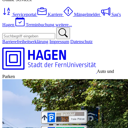
Serviceportal
Karriere
Mängelmelder
Sag's
Hagen
Terminbuchung
weitere...
Barrierefreiheitserklärung
Impressum
Datenschutz
Auto und
Parken