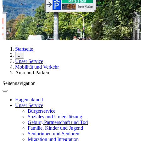
Startseite
…
Unser Service
Mobilität und Verkehr
Auto und Parken
Seitennavigation
Hagen aktuell
Unser Service
Bürgerservice
Soziales und Unterstützung
Geburt, Partnerschaft und Tod
Familie, Kinder und Jugend
Seniorinnen und Senioren
Migration und Integration