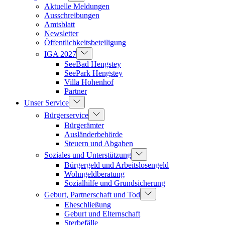
Aktuelle Meldungen
Ausschreibungen
Amtsblatt
Newsletter
Öffentlichkeitsbeteiligung
IGA 2027
SeeBad Hengstey
SeePark Hengstey
Villa Hohenhof
Partner
Unser Service
Bürgerservice
Bürgerämter
Ausländerbehörde
Steuern und Abgaben
Soziales und Unterstützung
Bürgergeld und Arbeitslosengeld
Wohngeldberatung
Sozialhilfe und Grundsicherung
Geburt, Partnerschaft und Tod
Eheschließung
Geburt und Elternschaft
Sterbefälle