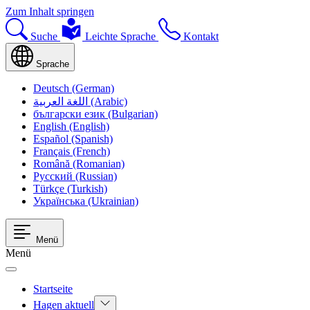
Zum Inhalt springen
Suche
Leichte Sprache
Kontakt
Sprache
Deutsch (German)
اللغة العربية (Arabic)
български език (Bulgarian)
English (English)
Español (Spanish)
Français (French)
Română (Romanian)
Русский (Russian)
Türkçe (Turkish)
Українська (Ukrainian)
Menü
Menü
Startseite
Hagen aktuell