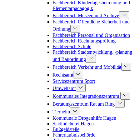
Fachbereich Kindertagesbetreuung und
Elementarpädagogik
Fachbereich Museen und Archive
Fachbereich Öffentliche Sicherheit und
Ordnung
Fachbereich Personal und Organisation
Fachbereich Rechnungsprüfung
Fachbereich Schule
Fachbereich Stadtentwicklung, -planung
und Bauordnung
Fachbereich Verkehr und Mobilität
Rechtsamt
Servicezentrum Sport
Umweltamt
Kommunales Integrationszentrum
Beratungszentrum Rat am Ring
Tierheim
Kommunale Drogenhilfe Hagen
Stadtbücherei Hagen
Bußgeldstelle
Fahrerlaubnisbehörde