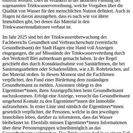
entfernt werden. Dies ist verankert in der aktuellen Fassung der
sogenannten Trinkwasserverordnung, welche Vorgaben über die
Qualität von Wasser für den menschlichen Nutzen definiert. Auch in
Hagen ist davon auszugehen, dass es nach wie vor ältere
Immobilien gibt, bei denen das Material in den
Trinkwasserinstallationen verbaut ist.
Im Jahr 2025 sind bei der Trinkwasserüberwachung des
Fachbereichs Gesundheit und Verbraucherschutz (vereinfacht
Gesundheitsamt) der Stadt Hagen eine Hand voll Anzeigen
eingegangen, die auf Missstände der Trinkwasserverteilung durch
den Werkstoff Blei aufmerksam gemacht haben. In der Regel
geschieht dies durch Kontaktaufnahme von Sanitärfirmen, die bei
Sanierungsarbeiten oder Schadensfällen, wie z.B. Rohrbrüchen, auf
das Material stoßen. In diesem Moment sind die Fachfirmen
verpflichtet, den Fund einer Bleileitung dem zuständigen
Gesundheitsamt zu melden. Ansonsten obliegt es den
Eigentümer*innen, ihren Anzeigepflichten beim Gesundheitsamt
nachzukommen. Erfolgt eine Anzeige, versucht das Gesundheitsamt
umgehend Kontakt zu den Eigentümer*innen der Immobilie
aufzunehmen. In erster Linie sind nämlich die Eigentümer*innen
gesetzlich verpflichtet, die Personen, welche in den jeweiligen
Immobilien leben, darüber zu informieren, dass das Wasser
bleibelastet ist. Ebenfalls müssen Eigentümer*innen Informationen
über diese Personengruppen schnellstmöglich an das