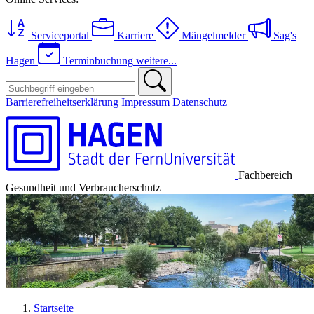
Serviceportal
Karriere
Mängelmelder
Sag's
Hagen
Terminbuchung
weitere...
Barrierefreiheitserklärung
Impressum
Datenschutz
Fachbereich
Gesundheit und Verbraucherschutz
Startseite