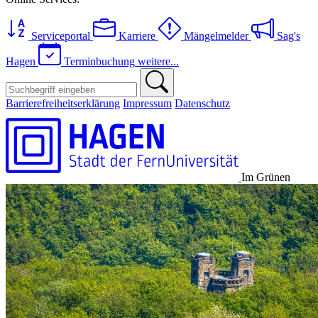
Serviceportal
Karriere
Mängelmelder
Sag's
Hagen
Terminbuchung
weitere...
Barrierefreiheitserklärung
Impressum
Datenschutz
Im Grünen