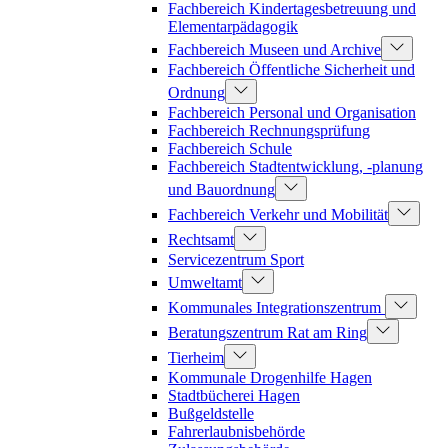
Fachbereich Kindertagesbetreuung und
Elementarpädagogik
Fachbereich Museen und Archive
Fachbereich Öffentliche Sicherheit und
Ordnung
Fachbereich Personal und Organisation
Fachbereich Rechnungsprüfung
Fachbereich Schule
Fachbereich Stadtentwicklung, -planung
und Bauordnung
Fachbereich Verkehr und Mobilität
Rechtsamt
Servicezentrum Sport
Umweltamt
Kommunales Integrationszentrum
Beratungszentrum Rat am Ring
Tierheim
Kommunale Drogenhilfe Hagen
Stadtbücherei Hagen
Bußgeldstelle
Fahrerlaubnisbehörde