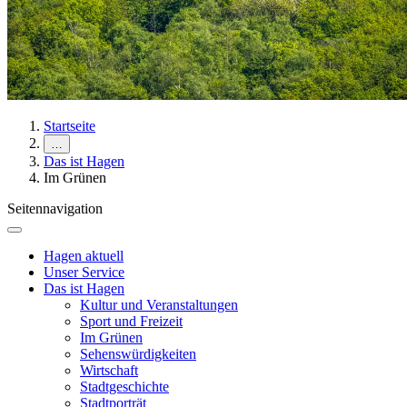
Startseite
…
Das ist Hagen
Im Grünen
Seitennavigation
Hagen aktuell
Unser Service
Das ist Hagen
Kultur und Veranstaltungen
Sport und Freizeit
Im Grünen
Sehenswürdigkeiten
Wirtschaft
Stadtgeschichte
Stadtporträt