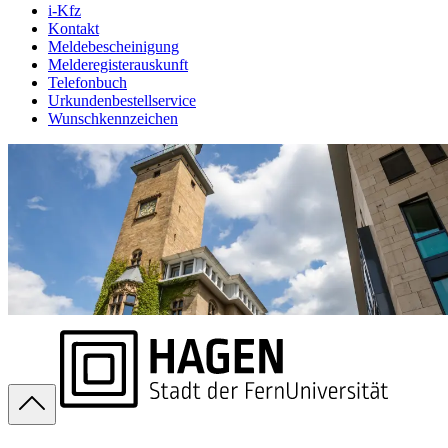
i-Kfz
Kontakt
Meldebescheinigung
Melderegisterauskunft
Telefonbuch
Urkundenbestellservice
Wunschkennzeichen