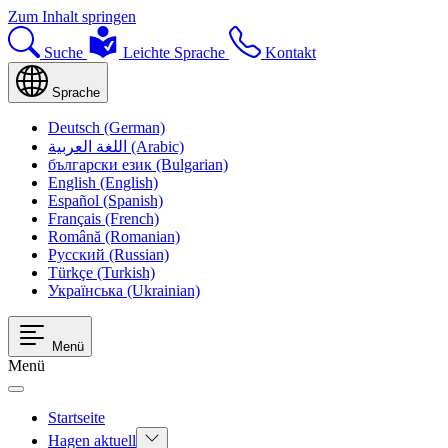
Zum Inhalt springen
Suche
Leichte Sprache
Kontakt
Sprache
Deutsch (German)
اللغة العربية (Arabic)
български език (Bulgarian)
English (English)
Español (Spanish)
Français (French)
Română (Romanian)
Русский (Russian)
Türkçe (Turkish)
Українська (Ukrainian)
Menü
Menü
Startseite
Hagen aktuell