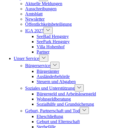
Aktuelle Meldungen
Ausschreibungen
Amtsblatt
Newsletter
Öffentlichkeitsbeteiligung
IGA 2027
SeeBad Hengstey
SeePark Hengstey
Villa Hohenhof
Partner
Unser Service
Bürgerservice
Bürgerämter
Ausländerbehörde
Steuern und Abgaben
Soziales und Unterstützung
Bürgergeld und Arbeitslosengeld
Wohngeldberatung
Sozialhilfe und Grundsicherung
Geburt, Partnerschaft und Tod
Eheschließung
Geburt und Elternschaft
Sterbefälle