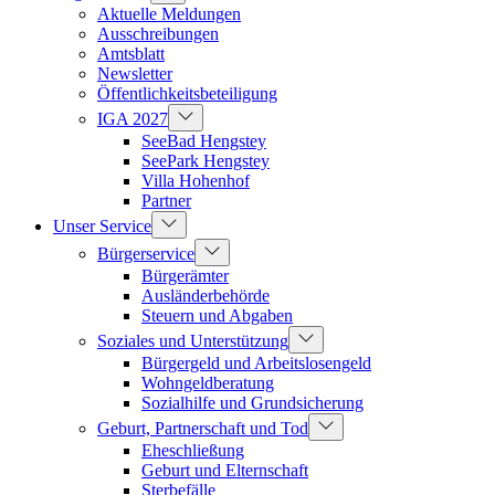
Aktuelle Meldungen
Ausschreibungen
Amtsblatt
Newsletter
Öffentlichkeitsbeteiligung
IGA 2027
SeeBad Hengstey
SeePark Hengstey
Villa Hohenhof
Partner
Unser Service
Bürgerservice
Bürgerämter
Ausländerbehörde
Steuern und Abgaben
Soziales und Unterstützung
Bürgergeld und Arbeitslosengeld
Wohngeldberatung
Sozialhilfe und Grundsicherung
Geburt, Partnerschaft und Tod
Eheschließung
Geburt und Elternschaft
Sterbefälle