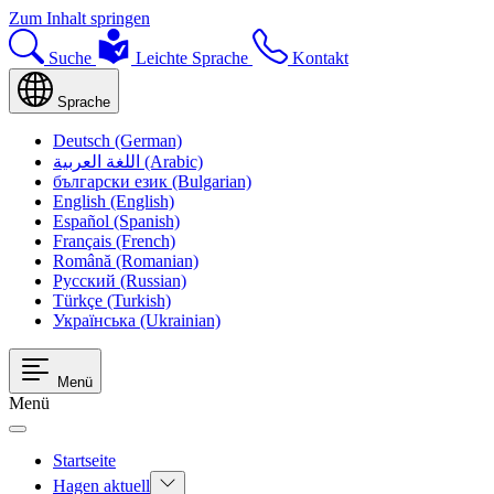
Zum Inhalt springen
Suche
Leichte Sprache
Kontakt
Sprache
Deutsch (German)
اللغة العربية (Arabic)
български език (Bulgarian)
English (English)
Español (Spanish)
Français (French)
Română (Romanian)
Русский (Russian)
Türkçe (Turkish)
Українська (Ukrainian)
Menü
Menü
Startseite
Hagen aktuell