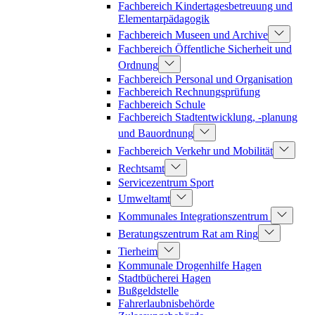
Fachbereich Kindertagesbetreuung und
Elementarpädagogik
Fachbereich Museen und Archive
Fachbereich Öffentliche Sicherheit und
Ordnung
Fachbereich Personal und Organisation
Fachbereich Rechnungsprüfung
Fachbereich Schule
Fachbereich Stadtentwicklung, -planung
und Bauordnung
Fachbereich Verkehr und Mobilität
Rechtsamt
Servicezentrum Sport
Umweltamt
Kommunales Integrationszentrum
Beratungszentrum Rat am Ring
Tierheim
Kommunale Drogenhilfe Hagen
Stadtbücherei Hagen
Bußgeldstelle
Fahrerlaubnisbehörde