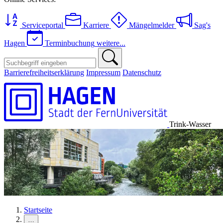
Serviceportal
Karriere
Mängelmelder
Sag's
Hagen
Terminbuchung
weitere...
Barrierefreiheitserklärung
Impressum
Datenschutz
Trink-Wasser
Startseite
…