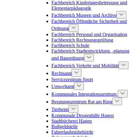
Fachbereich Kindertagesbetreuung und
Elementarpädagogik
Fachbereich Museen und Archive
Fachbereich Öffentliche Sicherheit und
Ordnung
Fachbereich Personal und Organisation
Fachbereich Rechnungsprüfung
Fachbereich Schule
Fachbereich Stadtentwicklung, -planung
und Bauordnung
Fachbereich Verkehr und Mobilität
Rechtsamt
Servicezentrum Sport
Umweltamt
Kommunales Integrationszentrum
Beratungszentrum Rat am Ring
Tierheim
Kommunale Drogenhilfe Hagen
Stadtbücherei Hagen
Bußgeldstelle
Fahrerlaubnisbehörde