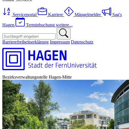
Serviceportal
Karriere
Mängelmelder
Sag's
Hagen
Terminbuchung
weitere...
Barrierefreiheitserklärung
Impressum
Datenschutz
Bezirksverwaltungsstelle Hagen-Mitte