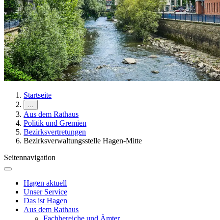
Startseite
…
Aus dem Rathaus
Politik und Gremien
Bezirksvertretungen
Bezirksverwaltungsstelle Hagen-Mitte
Seitennavigation
Hagen aktuell
Unser Service
Das ist Hagen
Aus dem Rathaus
Fachbereiche und Ämter