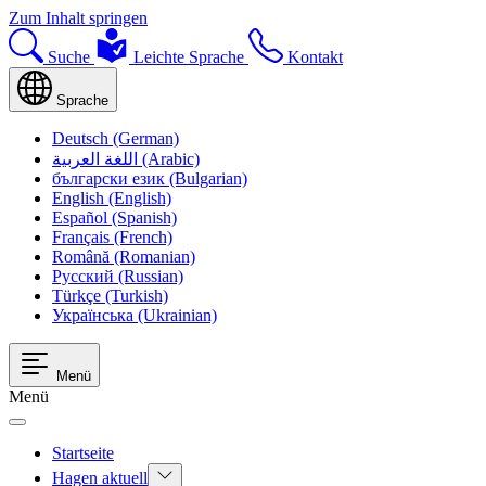
Zum Inhalt springen
Suche
Leichte Sprache
Kontakt
Sprache
Deutsch (German)
اللغة العربية (Arabic)
български език (Bulgarian)
English (English)
Español (Spanish)
Français (French)
Română (Romanian)
Русский (Russian)
Türkçe (Turkish)
Українська (Ukrainian)
Menü
Menü
Startseite
Hagen aktuell