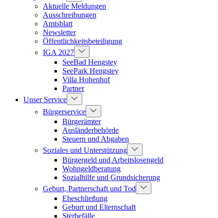
Aktuelle Meldungen
Ausschreibungen
Amtsblatt
Newsletter
Öffentlichkeitsbeteiligung
IGA 2027
SeeBad Hengstey
SeePark Hengstey
Villa Hohenhof
Partner
Unser Service
Bürgerservice
Bürgerämter
Ausländerbehörde
Steuern und Abgaben
Soziales und Unterstützung
Bürgergeld und Arbeitslosengeld
Wohngeldberatung
Sozialhilfe und Grundsicherung
Geburt, Partnerschaft und Tod
Eheschließung
Geburt und Elternschaft
Sterbefälle