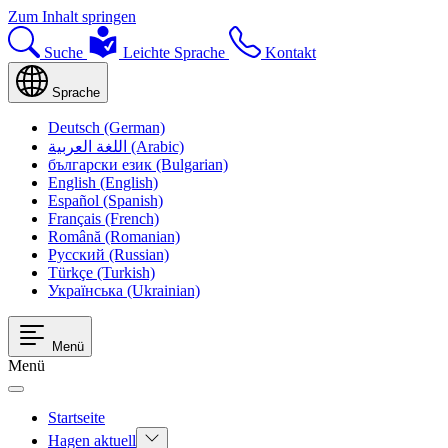
Zum Inhalt springen
Suche
Leichte Sprache
Kontakt
Sprache
Deutsch (German)
اللغة العربية (Arabic)
български език (Bulgarian)
English (English)
Español (Spanish)
Français (French)
Română (Romanian)
Русский (Russian)
Türkçe (Turkish)
Українська (Ukrainian)
Menü
Menü
Startseite
Hagen aktuell