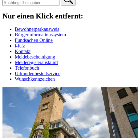
Nur einen Klick entfernt:
Bewohnerparkausweis
Bürgerinformationssystem
Fundsachen Online
i-Kfz
Kontakt
Meldebescheinigung
Melderegisterauskunft
Telefonbuch
Urkundenbestellservice
Wunschkennzeichen