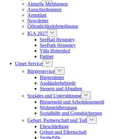
Aktuelle Meldungen
Ausschreibungen
Amtsblatt
Newsletter
Öffentlichkeitsbeteiligung
IGA 2027
SeeBad Hengstey
SeePark Hengstey
Villa Hohenhof
Partner
Unser Service
Bürgerservice
Bürgerämter
Ausländerbehörde
Steuern und Abgaben
Soziales und Unterstützung
Bürgergeld und Arbeitslosengeld
Wohngeldberatung
Sozialhilfe und Grundsicherung
Geburt, Partnerschaft und Tod
Eheschließung
Geburt und Elternschaft
Sterbefälle