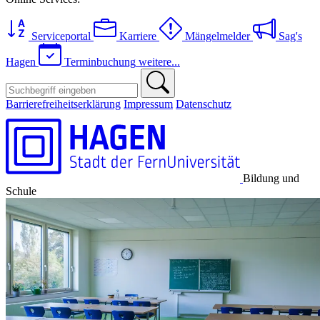
Serviceportal
Karriere
Mängelmelder
Sag's
Hagen
Terminbuchung
weitere...
Barrierefreiheitserklärung
Impressum
Datenschutz
Bildung und
Schule