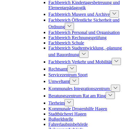
Fachbereich Kindertagesbetreuung und
Elementarpädagogik
Fachbereich Museen und Archive
Fachbereich Öffentliche Sicherheit und
Ordnung
Fachbereich Personal und Organisation
Fachbereich Rechnungsprüfung
Fachbereich Schule
Fachbereich Stadtentwicklung, -planung
und Bauordnung
Fachbereich Verkehr und Mobilität
Rechtsamt
Servicezentrum Sport
Umweltamt
Kommunales Integrationszentrum
Beratungszentrum Rat am Ring
Tierheim
Kommunale Drogenhilfe Hagen
Stadtbücherei Hagen
Bußgeldstelle
Fahrerlaubnisbehörde