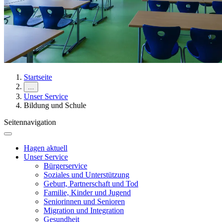
Startseite
…
Unser Service
Bildung und Schule
Seitennavigation
Hagen aktuell
Unser Service
Bürgerservice
Soziales und Unterstützung
Geburt, Partnerschaft und Tod
Familie, Kinder und Jugend
Seniorinnen und Senioren
Migration und Integration
Gesundheit