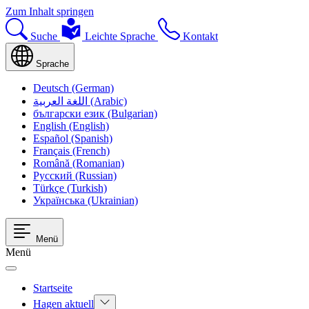
Zum Inhalt springen
Suche
Leichte Sprache
Kontakt
Sprache
Deutsch (German)
اللغة العربية (Arabic)
български език (Bulgarian)
English (English)
Español (Spanish)
Français (French)
Română (Romanian)
Русский (Russian)
Türkçe (Turkish)
Українська (Ukrainian)
Menü
Menü
Startseite
Hagen aktuell