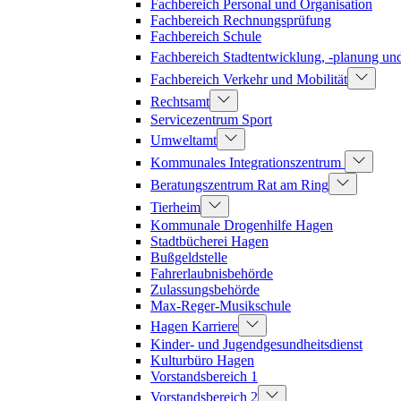
Fachbereich Personal und Organisation
Fachbereich Rechnungsprüfung
Fachbereich Schule
Fachbereich Stadtentwicklung, -planung u
Fachbereich Verkehr und Mobilität
Rechtsamt
Servicezentrum Sport
Umweltamt
Kommunales Integrationszentrum
Beratungszentrum Rat am Ring
Tierheim
Kommunale Drogenhilfe Hagen
Stadtbücherei Hagen
Bußgeldstelle
Fahrerlaubnisbehörde
Zulassungsbehörde
Max-Reger-Musikschule
Hagen Karriere
Kinder- und Jugendgesundheitsdienst
Kulturbüro Hagen
Vorstandsbereich 1
Vorstandsbereich 2