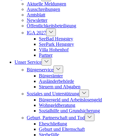
Aktuelle Meldungen
Ausschreibungen
Amtsblatt
Newsletter
Öffentlichkeitsbeteiligung
IGA 2027
SeeBad Hengstey
SeePark Hengstey
Villa Hohenhof
Partner
Unser Service
Bürgerservice
Bürgerämter
Ausländerbehörde
Steuern und Abgaben
Soziales und Unterstützung
Bürgergeld und Arbeitslosengeld
Wohngeldberatung
Sozialhilfe und Grundsicherung
Geburt, Partnerschaft und Tod
Eheschließung
Geburt und Elternschaft
Sterbefälle