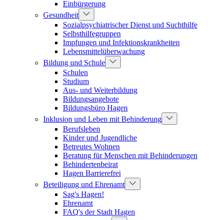
Einbürgerung
Gesundheit
Sozialpsychiatrischer Dienst und Suchthilfe
Selbsthilfegruppen
Impfungen und Infektionskrankheiten
Lebensmittelüberwachung
Bildung und Schule
Schulen
Studium
Aus- und Weiterbildung
Bildungsangebote
Bildungsbüro Hagen
Inklusion und Leben mit Behinderung
Berufsleben
Kinder und Jugendliche
Betreutes Wohnen
Beratung für Menschen mit Behinderungen
Behindertenbeirat
Hagen Barrierefrei
Beteiligung und Ehrenamt
Sag's Hagen!
Ehrenamt
FAQ's der Stadt Hagen