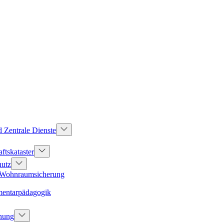
d Zentrale Dienste
ftskataster
hutz
d Wohnraumsicherung
mentarpädagogik
dnung