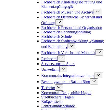
Fachbereich Kindertagesbetreuung und
Elementarpädagogik
Fachbereich Museen und Archive
Fachbereich Öffentliche Sicherheit und
Ordnung
Fachbereich Personal und Organisation
Fachbereich Rechnungsprüfung
Fachbereich Schule
Fachbereich Stadtentwicklung, -planung
und Bauordnung
Fachbereich Verkehr und Mobilität
Rechtsamt
Servicezentrum Sport
Umweltamt
Kommunales Integrationszentrum
Beratungszentrum Rat am Ring
Tierheim
Kommunale Drogenhilfe Hagen
Stadtbücherei Hagen
Bußgeldstelle
Fahrerlaubnisbehörde