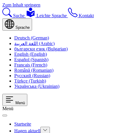
Zum Inhalt springen
Suche
Leichte Sprache
Kontakt
Sprache
Deutsch (German)
اللغة العربية (Arabic)
български език (Bulgarian)
English (English)
Español (Spanish)
Français (French)
Română (Romanian)
Русский (Russian)
Türkçe (Turkish)
Українська (Ukrainian)
Menü
Menü
Startseite
Hagen aktuell