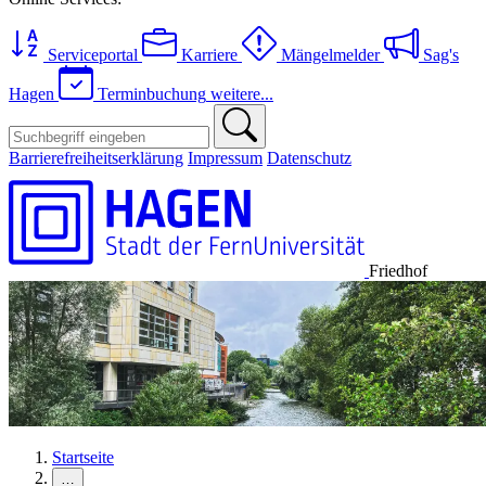
Serviceportal
Karriere
Mängelmelder
Sag's
Hagen
Terminbuchung
weitere...
Barrierefreiheitserklärung
Impressum
Datenschutz
Friedhof
Startseite
…