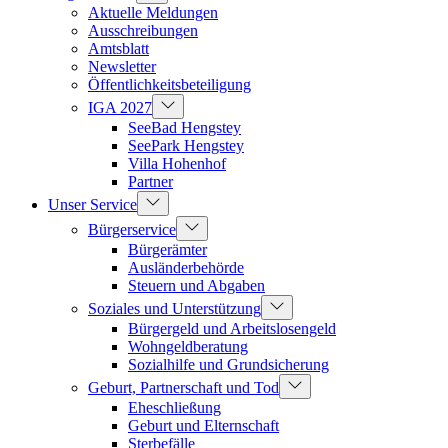
Aktuelle Meldungen
Ausschreibungen
Amtsblatt
Newsletter
Öffentlichkeitsbeteiligung
IGA 2027
SeeBad Hengstey
SeePark Hengstey
Villa Hohenhof
Partner
Unser Service
Bürgerservice
Bürgerämter
Ausländerbehörde
Steuern und Abgaben
Soziales und Unterstützung
Bürgergeld und Arbeitslosengeld
Wohngeldberatung
Sozialhilfe und Grundsicherung
Geburt, Partnerschaft und Tod
Eheschließung
Geburt und Elternschaft
Sterbefälle