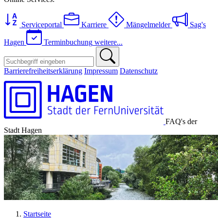
Serviceportal
Karriere
Mängelmelder
Sag's
Hagen
Terminbuchung
weitere...
Barrierefreiheitserklärung
Impressum
Datenschutz
FAQ's der
Stadt Hagen
Startseite