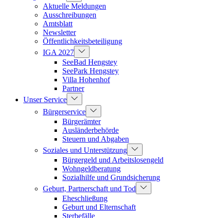
Aktuelle Meldungen
Ausschreibungen
Amtsblatt
Newsletter
Öffentlichkeitsbeteiligung
IGA 2027
SeeBad Hengstey
SeePark Hengstey
Villa Hohenhof
Partner
Unser Service
Bürgerservice
Bürgerämter
Ausländerbehörde
Steuern und Abgaben
Soziales und Unterstützung
Bürgergeld und Arbeitslosengeld
Wohngeldberatung
Sozialhilfe und Grundsicherung
Geburt, Partnerschaft und Tod
Eheschließung
Geburt und Elternschaft
Sterbefälle