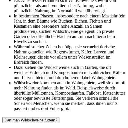
Als Allesfresser ernähren sich Wildschweine sowohl von
pflanzlicher als auch von tierischer Nahrung, wobei
pflanzliche Nahrung im Normalfall weit überwiegt.
In bestimmten Phasen, insbesondere nach einem Mastjahr (ein
Jahr, in dem Bäume wie Buchen, Eichen, Fichten und
Kastanien eine besonders hohe Anzahl an Samen
produzieren), suchen Wildschweine gelegentlich private
Gärten oder öffentliche Flächen auf, um nach tierischem
Eiweiß zu suchen.
Während solcher Zeiten benötigen sie vermehrt tierische
Nahrungsquellen wie Regenwürmer, Käfer, Larven und
Kleinsäuger, die sie vor allem unter Wiesenstreifen im
Erdreich finden.
Dazu ziehen die Wildschweine auch in Gärten, die oft
weiches Erdreich und Komposthaufen mit zahlreichen Käfern
und Larven bieten, und durchqueren dabei Wohngebiete.
Wildschweine kommen auch in Wohngebiete, weil sie dort oft
mehr Nahrung finden als im Wald. Beispielsweise durch
überfüllte Mülltonnen, Komposthaufen, Fallobst, Katzenfutter
oder sogar bewusste Fütterungen. Sie verlieren schnell die
Scheu vor Menschen, wenn sie merken, dass ihnen nichts
passiert und es dort Futter gibt.
Darf man Wildschweine füttern?