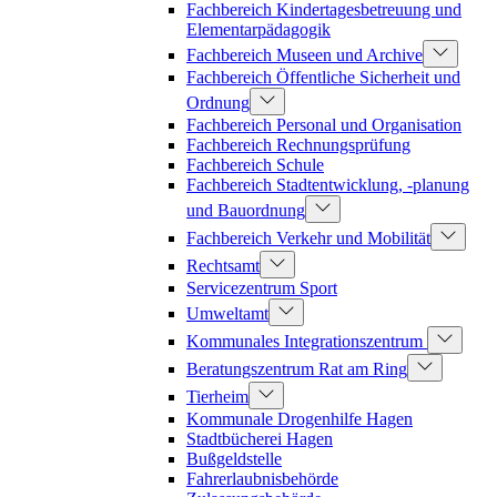
Fachbereich Kindertagesbetreuung und
Elementarpädagogik
Fachbereich Museen und Archive
Fachbereich Öffentliche Sicherheit und
Ordnung
Fachbereich Personal und Organisation
Fachbereich Rechnungsprüfung
Fachbereich Schule
Fachbereich Stadtentwicklung, -planung
und Bauordnung
Fachbereich Verkehr und Mobilität
Rechtsamt
Servicezentrum Sport
Umweltamt
Kommunales Integrationszentrum
Beratungszentrum Rat am Ring
Tierheim
Kommunale Drogenhilfe Hagen
Stadtbücherei Hagen
Bußgeldstelle
Fahrerlaubnisbehörde