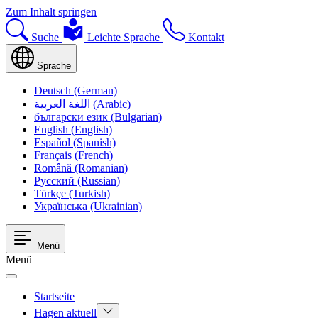
Zum Inhalt springen
Suche
Leichte Sprache
Kontakt
Sprache
Deutsch (German)
اللغة العربية (Arabic)
български език (Bulgarian)
English (English)
Español (Spanish)
Français (French)
Română (Romanian)
Русский (Russian)
Türkçe (Turkish)
Українська (Ukrainian)
Menü
Menü
Startseite
Hagen aktuell