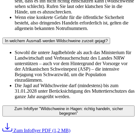
sein, dass es ihn nicht richtig einschätzen kann (Wildschweine
sehen schlecht). Rufen Sie laut oder klatschen Sie in die
Hände, um es abzuschrecken.
Wenn eine konkrete Gefahr für die öffentliche Sicherheit
besteht, also dringendes Handeln erforderlich ist, gelten die
allgemein bekannten Notrufnummern.
In welchem Ausmaß werden Wildschweine zurzeit gejagt?
Sowohl die untere Jagdbehörde als auch das Ministerium für
Landwirtschaft und Verbraucherschutz des Landes NRW
unterstützen – auch vor dem Hintergrund der Vorsorge vor
der Afrikanischen Schweinepest (ASP) – die intensive
Bejagung von Schwarzwild, um die Population
einzudämmen.
Die Jagd auf Wildschweine darf (mindestens) bis zum
31.01.2028 unter Berücksichtigung des Muttertierschutzes das
ganze Jahr ausgeübt werden.
Zum Infoflyer "Wildschweine in Hagen: richtig handeln, sicher
begegnen"
Zum Infoflyer
PDF (1,2 MB)