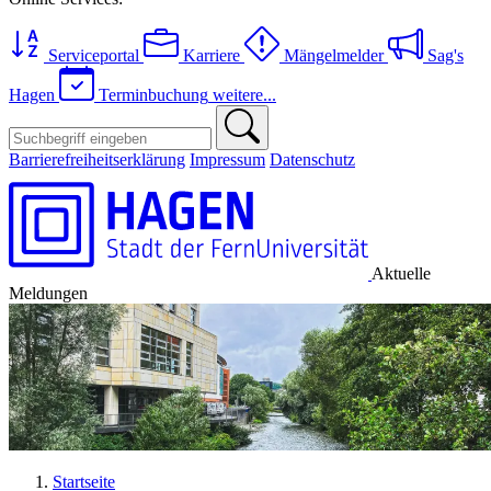
Serviceportal
Karriere
Mängelmelder
Sag's
Hagen
Terminbuchung
weitere...
Barrierefreiheitserklärung
Impressum
Datenschutz
Aktuelle
Meldungen
Startseite