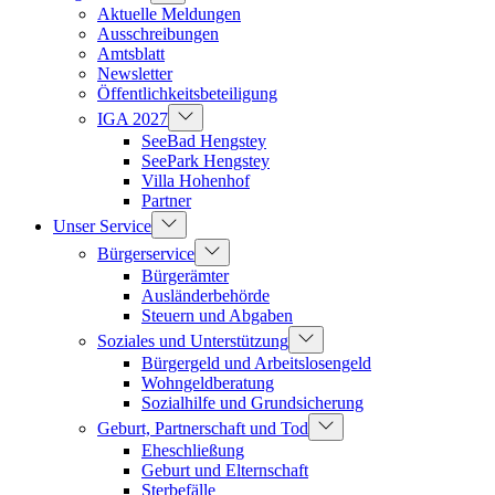
Aktuelle Meldungen
Ausschreibungen
Amtsblatt
Newsletter
Öffentlichkeitsbeteiligung
IGA 2027
SeeBad Hengstey
SeePark Hengstey
Villa Hohenhof
Partner
Unser Service
Bürgerservice
Bürgerämter
Ausländerbehörde
Steuern und Abgaben
Soziales und Unterstützung
Bürgergeld und Arbeitslosengeld
Wohngeldberatung
Sozialhilfe und Grundsicherung
Geburt, Partnerschaft und Tod
Eheschließung
Geburt und Elternschaft
Sterbefälle