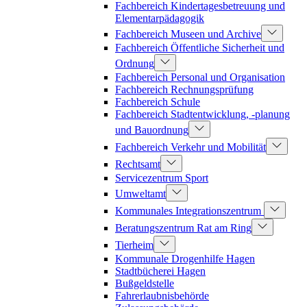
Fachbereich Kindertagesbetreuung und
Elementarpädagogik
Fachbereich Museen und Archive
Fachbereich Öffentliche Sicherheit und
Ordnung
Fachbereich Personal und Organisation
Fachbereich Rechnungsprüfung
Fachbereich Schule
Fachbereich Stadtentwicklung, -planung
und Bauordnung
Fachbereich Verkehr und Mobilität
Rechtsamt
Servicezentrum Sport
Umweltamt
Kommunales Integrationszentrum
Beratungszentrum Rat am Ring
Tierheim
Kommunale Drogenhilfe Hagen
Stadtbücherei Hagen
Bußgeldstelle
Fahrerlaubnisbehörde