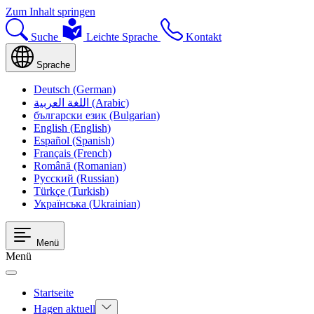
Zum Inhalt springen
Suche
Leichte Sprache
Kontakt
Sprache
Deutsch (German)
اللغة العربية (Arabic)
български език (Bulgarian)
English (English)
Español (Spanish)
Français (French)
Română (Romanian)
Русский (Russian)
Türkçe (Turkish)
Українська (Ukrainian)
Menü
Menü
Startseite
Hagen aktuell