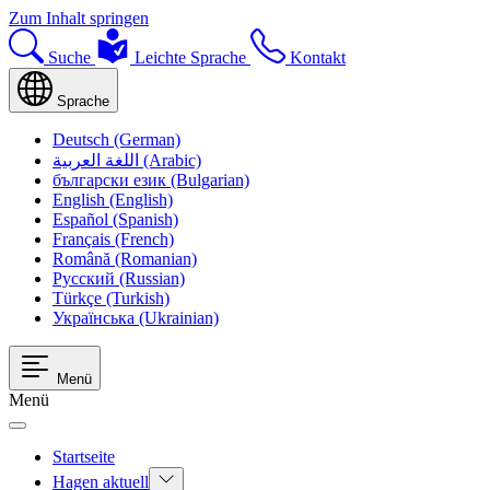
Zum Inhalt springen
Suche
Leichte Sprache
Kontakt
Sprache
Deutsch (German)
اللغة العربية (Arabic)
български език (Bulgarian)
English (English)
Español (Spanish)
Français (French)
Română (Romanian)
Русский (Russian)
Türkçe (Turkish)
Українська (Ukrainian)
Menü
Menü
Startseite
Hagen aktuell