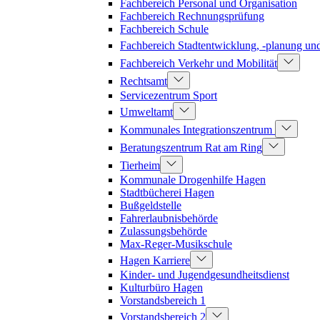
Fachbereich Personal und Organisation
Fachbereich Rechnungsprüfung
Fachbereich Schule
Fachbereich Stadtentwicklung, -planung u
Fachbereich Verkehr und Mobilität
Rechtsamt
Servicezentrum Sport
Umweltamt
Kommunales Integrationszentrum
Beratungszentrum Rat am Ring
Tierheim
Kommunale Drogenhilfe Hagen
Stadtbücherei Hagen
Bußgeldstelle
Fahrerlaubnisbehörde
Zulassungsbehörde
Max-Reger-Musikschule
Hagen Karriere
Kinder- und Jugendgesundheitsdienst
Kulturbüro Hagen
Vorstandsbereich 1
Vorstandsbereich 2