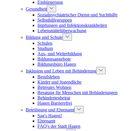
Einbürgerung
Gesundheit
Sozialpsychiatrischer Dienst und Suchthilfe
Selbsthilfegruppen
Impfungen und Infektionskrankheiten
Lebensmittelüberwachung
Bildung und Schule
Schulen
Studium
Aus- und Weiterbildung
Bildungsangebote
Bildungsbüro Hagen
Inklusion und Leben mit Behinderung
Berufsleben
Kinder und Jugendliche
Betreutes Wohnen
Beratung für Menschen mit Behinderungen
Behindertenbeirat
Hagen Barrierefrei
Beteiligung und Ehrenamt
Sag's Hagen!
Ehrenamt
FAQ's der Stadt Hagen