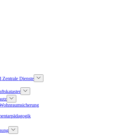
d Zentrale Dienste
ftskataster
hutz
d Wohnraumsicherung
mentarpädagogik
dnung