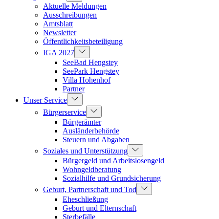
Aktuelle Meldungen
Ausschreibungen
Amtsblatt
Newsletter
Öffentlichkeitsbeteiligung
IGA 2027
SeeBad Hengstey
SeePark Hengstey
Villa Hohenhof
Partner
Unser Service
Bürgerservice
Bürgerämter
Ausländerbehörde
Steuern und Abgaben
Soziales und Unterstützung
Bürgergeld und Arbeitslosengeld
Wohngeldberatung
Sozialhilfe und Grundsicherung
Geburt, Partnerschaft und Tod
Eheschließung
Geburt und Elternschaft
Sterbefälle