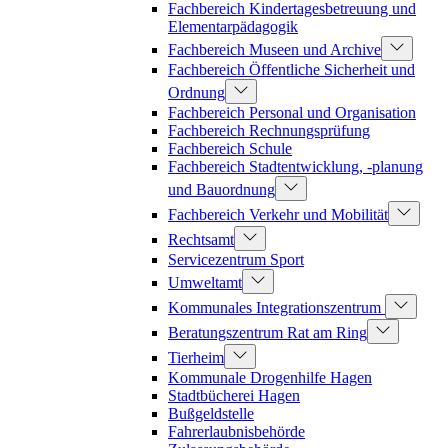
Fachbereich Kindertagesbetreuung und
Elementarpädagogik
Fachbereich Museen und Archive
Fachbereich Öffentliche Sicherheit und
Ordnung
Fachbereich Personal und Organisation
Fachbereich Rechnungsprüfung
Fachbereich Schule
Fachbereich Stadtentwicklung, -planung
und Bauordnung
Fachbereich Verkehr und Mobilität
Rechtsamt
Servicezentrum Sport
Umweltamt
Kommunales Integrationszentrum
Beratungszentrum Rat am Ring
Tierheim
Kommunale Drogenhilfe Hagen
Stadtbücherei Hagen
Bußgeldstelle
Fahrerlaubnisbehörde