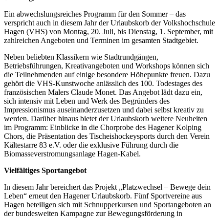
Ein abwechslungsreiches Programm für den Sommer – das
verspricht auch in diesem Jahr der Urlaubskorb der Volkshochschule
Hagen (VHS) von Montag, 20. Juli, bis Dienstag, 1. September, mit
zahlreichen Angeboten und Terminen im gesamten Stadtgebiet.
Neben beliebten Klassikern wie Stadtrundgängen,
Betriebsführungen, Kreativangeboten und Workshops können sich
die Teilnehmenden auf einige besondere Höhepunkte freuen. Dazu
gehört die VHS-Kunstwoche anlässlich des 100. Todestages des
französischen Malers Claude Monet. Das Angebot lädt dazu ein,
sich intensiv mit Leben und Werk des Begründers des
Impressionismus auseinanderzusetzen und dabei selbst kreativ zu
werden. Darüber hinaus bietet der Urlaubskorb weitere Neuheiten
im Programm: Einblicke in die Chorprobe des Hagener Kolping
Chors, die Präsentation des Tischeishockeysports durch den Verein
Kältestarre 83 e.V. oder die exklusive Führung durch die
Biomasseverstromungsanlage Hagen-Kabel.
Vielfältiges Sportangebot
In diesem Jahr bereichert das Projekt „Platzwechsel – Bewege dein
Leben“ erneut den Hagener Urlaubskorb. Fünf Sportvereine aus
Hagen beteiligen sich mit Schnupperkursen und Sportangeboten an
der bundesweiten Kampagne zur Bewegungsförderung in