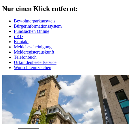
Nur einen Klick entfernt:
Bewohnerparkausweis
Bürgerinformationssystem
Fundsachen Online
i-Kfz
Kontakt
Meldebescheinigung
Melderegisterauskunft
Telefonbuch
Urkundenbestellservice
Wunschkennzeichen