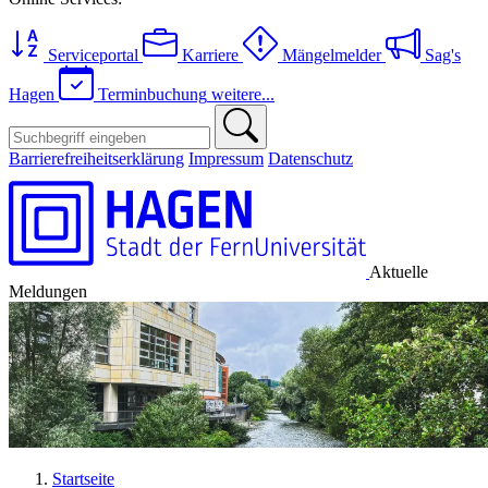
Serviceportal
Karriere
Mängelmelder
Sag's
Hagen
Terminbuchung
weitere...
Barrierefreiheitserklärung
Impressum
Datenschutz
Aktuelle
Meldungen
Startseite