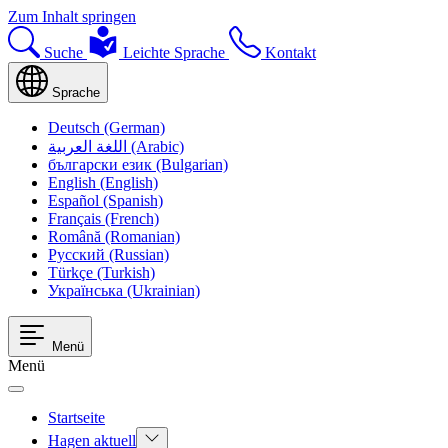
Zum Inhalt springen
Suche
Leichte Sprache
Kontakt
Sprache
Deutsch (German)
اللغة العربية (Arabic)
български език (Bulgarian)
English (English)
Español (Spanish)
Français (French)
Română (Romanian)
Русский (Russian)
Türkçe (Turkish)
Українська (Ukrainian)
Menü
Menü
Startseite
Hagen aktuell