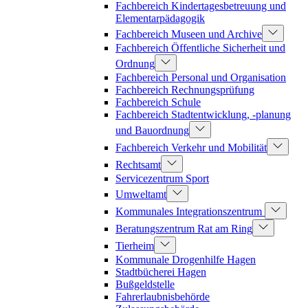
Fachbereich Kindertagesbetreuung und
Elementarpädagogik
Fachbereich Museen und Archive
Fachbereich Öffentliche Sicherheit und
Ordnung
Fachbereich Personal und Organisation
Fachbereich Rechnungsprüfung
Fachbereich Schule
Fachbereich Stadtentwicklung, -planung
und Bauordnung
Fachbereich Verkehr und Mobilität
Rechtsamt
Servicezentrum Sport
Umweltamt
Kommunales Integrationszentrum
Beratungszentrum Rat am Ring
Tierheim
Kommunale Drogenhilfe Hagen
Stadtbücherei Hagen
Bußgeldstelle
Fahrerlaubnisbehörde