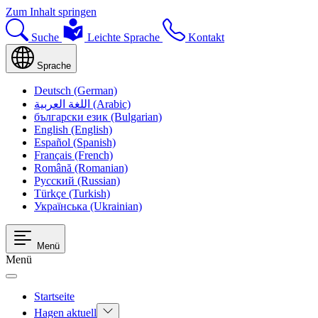
Zum Inhalt springen
Suche
Leichte Sprache
Kontakt
Sprache
Deutsch (German)
اللغة العربية (Arabic)
български език (Bulgarian)
English (English)
Español (Spanish)
Français (French)
Română (Romanian)
Русский (Russian)
Türkçe (Turkish)
Українська (Ukrainian)
Menü
Menü
Startseite
Hagen aktuell