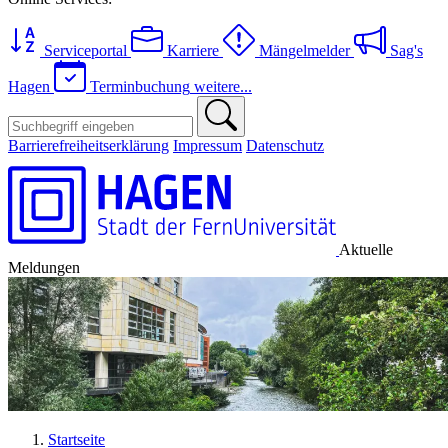
Serviceportal
Karriere
Mängelmelder
Sag's
Hagen
Terminbuchung
weitere...
Barrierefreiheitserklärung
Impressum
Datenschutz
Aktuelle
Meldungen
Startseite