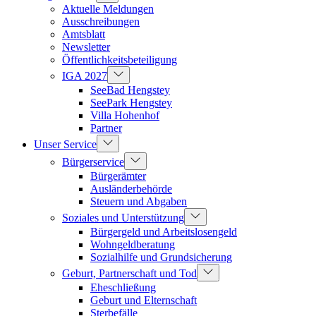
Aktuelle Meldungen
Ausschreibungen
Amtsblatt
Newsletter
Öffentlichkeitsbeteiligung
IGA 2027
SeeBad Hengstey
SeePark Hengstey
Villa Hohenhof
Partner
Unser Service
Bürgerservice
Bürgerämter
Ausländerbehörde
Steuern und Abgaben
Soziales und Unterstützung
Bürgergeld und Arbeitslosengeld
Wohngeldberatung
Sozialhilfe und Grundsicherung
Geburt, Partnerschaft und Tod
Eheschließung
Geburt und Elternschaft
Sterbefälle