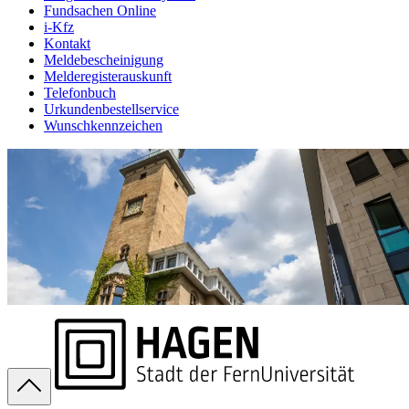
Fundsachen Online
i-Kfz
Kontakt
Meldebescheinigung
Melderegisterauskunft
Telefonbuch
Urkundenbestellservice
Wunschkennzeichen