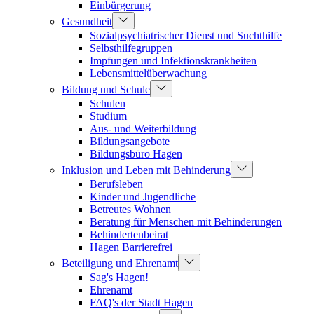
Einbürgerung
Gesundheit
Sozialpsychiatrischer Dienst und Suchthilfe
Selbsthilfegruppen
Impfungen und Infektionskrankheiten
Lebensmittelüberwachung
Bildung und Schule
Schulen
Studium
Aus- und Weiterbildung
Bildungsangebote
Bildungsbüro Hagen
Inklusion und Leben mit Behinderung
Berufsleben
Kinder und Jugendliche
Betreutes Wohnen
Beratung für Menschen mit Behinderungen
Behindertenbeirat
Hagen Barrierefrei
Beteiligung und Ehrenamt
Sag's Hagen!
Ehrenamt
FAQ's der Stadt Hagen