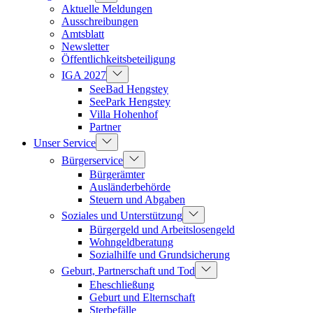
Aktuelle Meldungen
Ausschreibungen
Amtsblatt
Newsletter
Öffentlichkeitsbeteiligung
IGA 2027
SeeBad Hengstey
SeePark Hengstey
Villa Hohenhof
Partner
Unser Service
Bürgerservice
Bürgerämter
Ausländerbehörde
Steuern und Abgaben
Soziales und Unterstützung
Bürgergeld und Arbeitslosengeld
Wohngeldberatung
Sozialhilfe und Grundsicherung
Geburt, Partnerschaft und Tod
Eheschließung
Geburt und Elternschaft
Sterbefälle