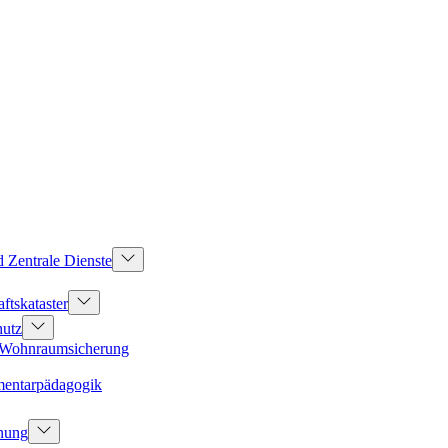
d Zentrale Dienste
ftskataster
hutz
d Wohnraumsicherung
mentarpädagogik
dnung