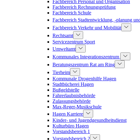
Fachbereich Personal und Organisation
Fachbereich Rechnungsprüfung
Fachbereich Schule
Fachbereich Stadtentwicklung, -planung u
Fachbereich Verkehr und Mobilität
Rechtsamt
Servicezentrum Sport
Umweltamt
Kommunales Integrationszentrum
Beratungszentrum Rat am Ring
Tierheim
Kommunale Drogenhilfe Hagen
Stadtbücherei Hagen
Bußgeldstelle
Fahrerlaubnisbehörde
Zulassungsbehörde
Max-Reger-Musikschule
Hagen Karriere
Kinder- und Jugendgesundheitsdienst
Kulturbüro Hagen
Vorstandsbereich 1
Vorstandsbereich 2