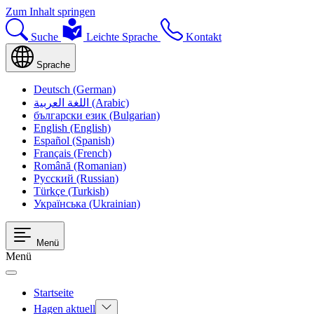
Zum Inhalt springen
Suche
Leichte Sprache
Kontakt
Sprache
Deutsch (German)
اللغة العربية (Arabic)
български език (Bulgarian)
English (English)
Español (Spanish)
Français (French)
Română (Romanian)
Русский (Russian)
Türkçe (Turkish)
Українська (Ukrainian)
Menü
Menü
Startseite
Hagen aktuell