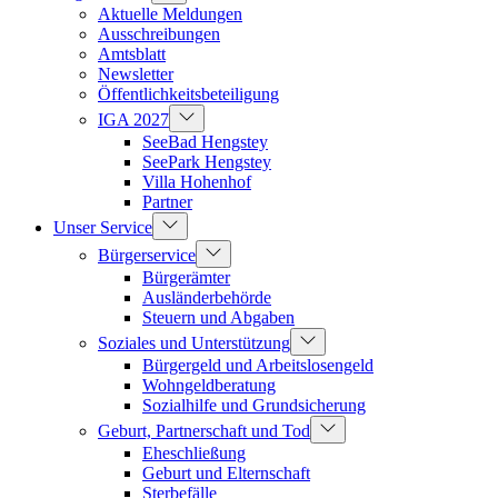
Aktuelle Meldungen
Ausschreibungen
Amtsblatt
Newsletter
Öffentlichkeitsbeteiligung
IGA 2027
SeeBad Hengstey
SeePark Hengstey
Villa Hohenhof
Partner
Unser Service
Bürgerservice
Bürgerämter
Ausländerbehörde
Steuern und Abgaben
Soziales und Unterstützung
Bürgergeld und Arbeitslosengeld
Wohngeldberatung
Sozialhilfe und Grundsicherung
Geburt, Partnerschaft und Tod
Eheschließung
Geburt und Elternschaft
Sterbefälle