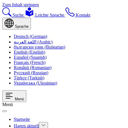
Zum Inhalt springen
Suche
Leichte Sprache
Kontakt
Sprache
Deutsch (German)
اللغة العربية (Arabic)
български език (Bulgarian)
English (English)
Español (Spanish)
Français (French)
Română (Romanian)
Русский (Russian)
Türkçe (Turkish)
Українська (Ukrainian)
Menü
Menü
Startseite
Hagen aktuell