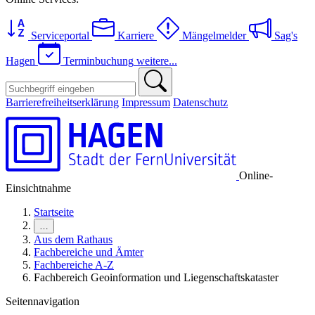
Serviceportal
Karriere
Mängelmelder
Sag's
Hagen
Terminbuchung
weitere...
Barrierefreiheitserklärung
Impressum
Datenschutz
Online-
Einsichtnahme
Startseite
…
Aus dem Rathaus
Fachbereiche und Ämter
Fachbereiche A-Z
Fachbereich Geoinformation und Liegenschaftskataster
Seitennavigation