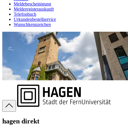
Meldebescheinigung
Melderegisterauskunft
Telefonbuch
Urkundenbestellservice
Wunschkennzeichen
hagen direkt