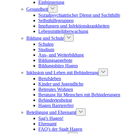
Einbürgerung
Gesundheit
Sozialpsychiatrischer Dienst und Suchthilfe
Selbsthilfegruppen
Impfungen und Infektionskrankheiten
Lebensmittelüberwachung
Bildung und Schule
Schulen
Studium
Aus- und Weiterbildung
Bildungsangebote
Bildungsbüro Hagen
Inklusion und Leben mit Behinderung
Berufsleben
Kinder und Jugendliche
Betreutes Wohnen
Beratung für Menschen mit Behinderungen
Behindertenbeirat
Hagen Barrierefrei
Beteiligung und Ehrenamt
Sag's Hagen!
Ehrenamt
FAQ's der Stadt Hagen