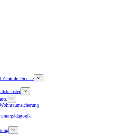
d Zentrale Dienste
ftskataster
hutz
d Wohnraumsicherung
mentarpädagogik
dnung