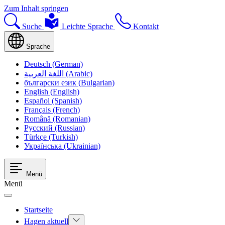
Zum Inhalt springen
Suche
Leichte Sprache
Kontakt
Sprache
Deutsch (German)
اللغة العربية (Arabic)
български език (Bulgarian)
English (English)
Español (Spanish)
Français (French)
Română (Romanian)
Русский (Russian)
Türkçe (Turkish)
Українська (Ukrainian)
Menü
Menü
Startseite
Hagen aktuell