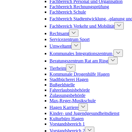
Fachbereich Personal und Organisation
Fachbereich Rechnungsprüfung
Fachbereich Schule
Fachbereich Stadtentwicklung, -planung u
Fachbereich Verkehr und Mobilität
Rechtsamt
Servicezentrum Sport
Umweltamt
Kommunales Integrationszentrum
Beratungszentrum Rat am Ring
Tierheim
Kommunale Drogenhilfe Hagen
Stadtbücherei Hagen
Bußgeldstelle
Fahrerlaubnisbehörde
Zulassungsbehörde
Max-Reger-Musikschule
Hagen Karriere
Kinder- und Jugendgesundheitsdienst
Kulturbüro Hagen
Vorstandsbereich 1
Vorstandsbereich 2