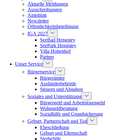
Aktuelle Meldungen
Ausschreibungen
Amtsblatt
Newsletter
Öffentlichkeitsbeteiligung
IGA 2027
SeeBad Hengstey
SeePark Hengstey
Villa Hohenhof
Partner
Unser Service
Bürgerservice
Bürgerämter
Ausländerbehörde
Steuern und Abgaben
Soziales und Unterstützung
Bürgergeld und Arbeitslosengeld
Wohngeldberatung
Sozialhilfe und Grundsicherung
Geburt, Partnerschaft und Tod
Eheschließung
Geburt und Elternschaft
Sterbefälle