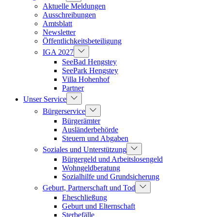
Aktuelle Meldungen
Ausschreibungen
Amtsblatt
Newsletter
Öffentlichkeitsbeteiligung
IGA 2027
SeeBad Hengstey
SeePark Hengstey
Villa Hohenhof
Partner
Unser Service
Bürgerservice
Bürgerämter
Ausländerbehörde
Steuern und Abgaben
Soziales und Unterstützung
Bürgergeld und Arbeitslosengeld
Wohngeldberatung
Sozialhilfe und Grundsicherung
Geburt, Partnerschaft und Tod
Eheschließung
Geburt und Elternschaft
Sterbefälle