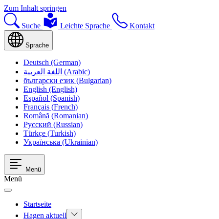
Zum Inhalt springen
Suche
Leichte Sprache
Kontakt
Sprache
Deutsch (German)
اللغة العربية (Arabic)
български език (Bulgarian)
English (English)
Español (Spanish)
Français (French)
Română (Romanian)
Русский (Russian)
Türkçe (Turkish)
Українська (Ukrainian)
Menü
Menü
Startseite
Hagen aktuell