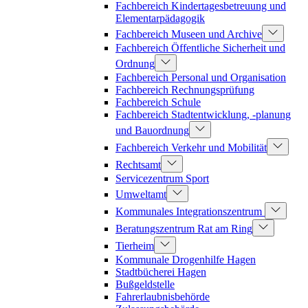
Fachbereich Kindertagesbetreuung und
Elementarpädagogik
Fachbereich Museen und Archive
Fachbereich Öffentliche Sicherheit und
Ordnung
Fachbereich Personal und Organisation
Fachbereich Rechnungsprüfung
Fachbereich Schule
Fachbereich Stadtentwicklung, -planung
und Bauordnung
Fachbereich Verkehr und Mobilität
Rechtsamt
Servicezentrum Sport
Umweltamt
Kommunales Integrationszentrum
Beratungszentrum Rat am Ring
Tierheim
Kommunale Drogenhilfe Hagen
Stadtbücherei Hagen
Bußgeldstelle
Fahrerlaubnisbehörde