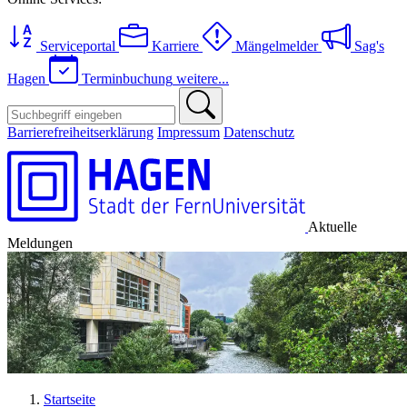
Serviceportal
Karriere
Mängelmelder
Sag's
Hagen
Terminbuchung
weitere...
Barrierefreiheitserklärung
Impressum
Datenschutz
Aktuelle
Meldungen
Startseite