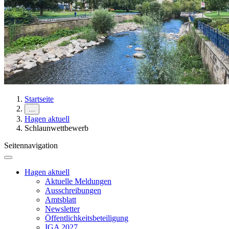
Startseite
…
Hagen aktuell
Schlaunwettbewerb
Seitennavigation
Hagen aktuell
Aktuelle Meldungen
Ausschreibungen
Amtsblatt
Newsletter
Öffentlichkeitsbeteiligung
IGA 2027