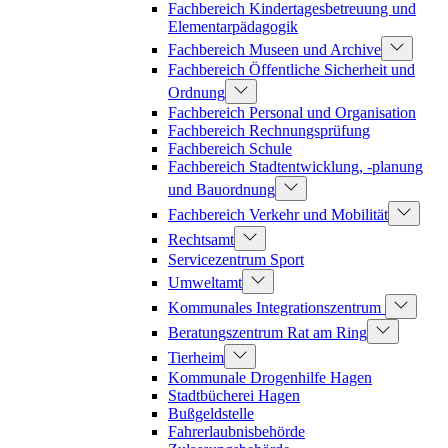
Fachbereich Kindertagesbetreuung und
Elementarpädagogik
Fachbereich Museen und Archive
Fachbereich Öffentliche Sicherheit und
Ordnung
Fachbereich Personal und Organisation
Fachbereich Rechnungsprüfung
Fachbereich Schule
Fachbereich Stadtentwicklung, -planung
und Bauordnung
Fachbereich Verkehr und Mobilität
Rechtsamt
Servicezentrum Sport
Umweltamt
Kommunales Integrationszentrum
Beratungszentrum Rat am Ring
Tierheim
Kommunale Drogenhilfe Hagen
Stadtbücherei Hagen
Bußgeldstelle
Fahrerlaubnisbehörde