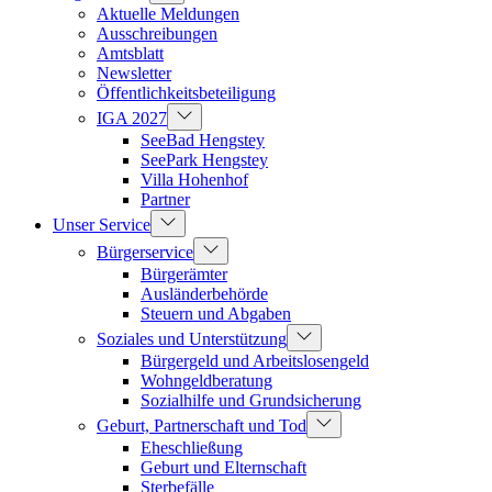
Aktuelle Meldungen
Ausschreibungen
Amtsblatt
Newsletter
Öffentlichkeitsbeteiligung
IGA 2027
SeeBad Hengstey
SeePark Hengstey
Villa Hohenhof
Partner
Unser Service
Bürgerservice
Bürgerämter
Ausländerbehörde
Steuern und Abgaben
Soziales und Unterstützung
Bürgergeld und Arbeitslosengeld
Wohngeldberatung
Sozialhilfe und Grundsicherung
Geburt, Partnerschaft und Tod
Eheschließung
Geburt und Elternschaft
Sterbefälle