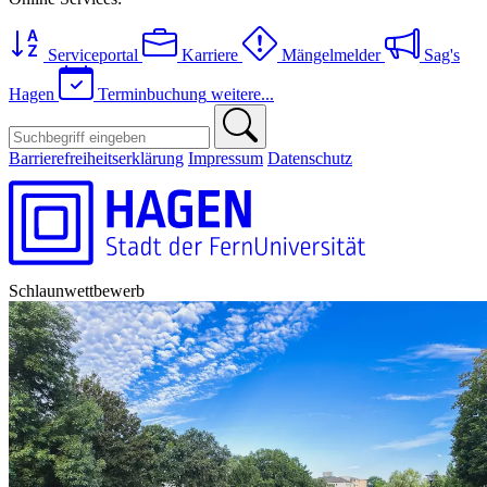
Serviceportal
Karriere
Mängelmelder
Sag's
Hagen
Terminbuchung
weitere...
Barrierefreiheitserklärung
Impressum
Datenschutz
Schlaunwettbewerb