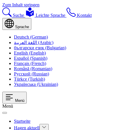
Zum Inhalt springen
Suche
Leichte Sprache
Kontakt
Sprache
Deutsch (German)
اللغة العربية (Arabic)
български език (Bulgarian)
English (English)
Español (Spanish)
Français (French)
Română (Romanian)
Русский (Russian)
Türkçe (Turkish)
Українська (Ukrainian)
Menü
Menü
Startseite
Hagen aktuell