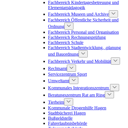
Fachbereich Kindertagesbetreuung und
Elementarpädagogik
Fachbereich Museen und Archive
Fachbereich Öffentliche Sicherheit und
Ordnung
Fachbereich Personal und Organisation
Fachbereich Rechnungsprüfung
Fachbereich Schule
Fachbereich Stadtentwicklung, -planung
und Bauordnung
Fachbereich Verkehr und Mobilität
Rechtsamt
Servicezentrum Sport
Umweltamt
Kommunales Integrationszentrum
Beratungszentrum Rat am Ring
Tierheim
Kommunale Drogenhilfe Hagen
Stadtbücherei Hagen
Bußgeldstelle
Fahrerlaubnisbehörde