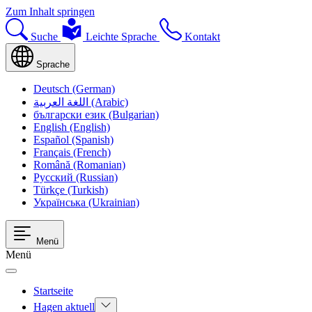
Zum Inhalt springen
Suche
Leichte Sprache
Kontakt
Sprache
Deutsch (German)
اللغة العربية (Arabic)
български език (Bulgarian)
English (English)
Español (Spanish)
Français (French)
Română (Romanian)
Русский (Russian)
Türkçe (Turkish)
Українська (Ukrainian)
Menü
Menü
Startseite
Hagen aktuell