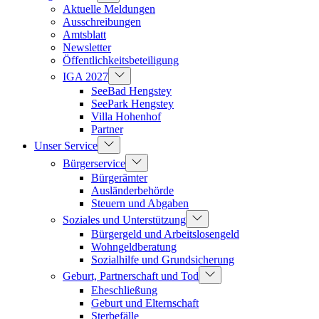
Aktuelle Meldungen
Ausschreibungen
Amtsblatt
Newsletter
Öffentlichkeitsbeteiligung
IGA 2027
SeeBad Hengstey
SeePark Hengstey
Villa Hohenhof
Partner
Unser Service
Bürgerservice
Bürgerämter
Ausländerbehörde
Steuern und Abgaben
Soziales und Unterstützung
Bürgergeld und Arbeitslosengeld
Wohngeldberatung
Sozialhilfe und Grundsicherung
Geburt, Partnerschaft und Tod
Eheschließung
Geburt und Elternschaft
Sterbefälle