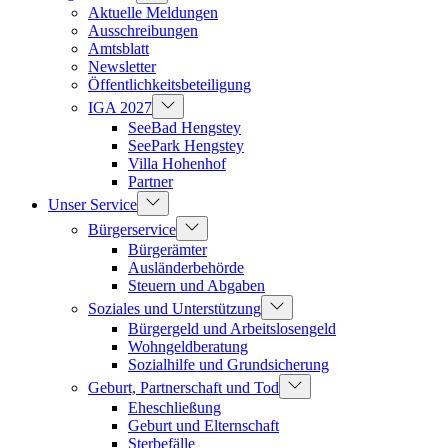
Aktuelle Meldungen
Ausschreibungen
Amtsblatt
Newsletter
Öffentlichkeitsbeteiligung
IGA 2027
SeeBad Hengstey
SeePark Hengstey
Villa Hohenhof
Partner
Unser Service
Bürgerservice
Bürgerämter
Ausländerbehörde
Steuern und Abgaben
Soziales und Unterstützung
Bürgergeld und Arbeitslosengeld
Wohngeldberatung
Sozialhilfe und Grundsicherung
Geburt, Partnerschaft und Tod
Eheschließung
Geburt und Elternschaft
Sterbefälle