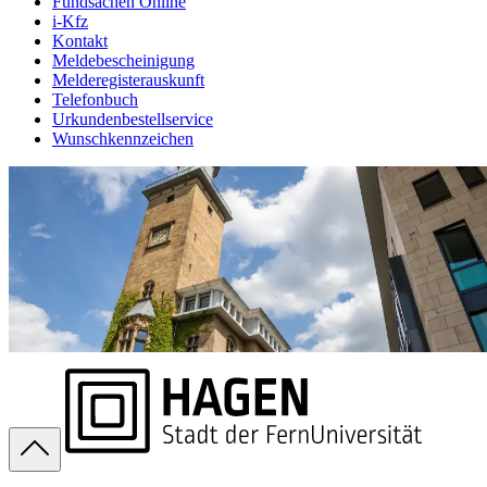
Fundsachen Online
i-Kfz
Kontakt
Meldebescheinigung
Melderegisterauskunft
Telefonbuch
Urkundenbestellservice
Wunschkennzeichen