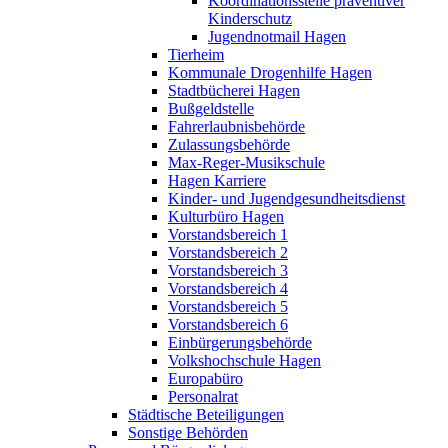
Koordinationsstelle präventiver
Kinderschutz
Jugendnotmail Hagen
Tierheim
Kommunale Drogenhilfe Hagen
Stadtbücherei Hagen
Bußgeldstelle
Fahrerlaubnisbehörde
Zulassungsbehörde
Max-Reger-Musikschule
Hagen Karriere
Kinder- und Jugendgesundheitsdienst
Kulturbüro Hagen
Vorstandsbereich 1
Vorstandsbereich 2
Vorstandsbereich 3
Vorstandsbereich 4
Vorstandsbereich 5
Vorstandsbereich 6
Einbürgerungsbehörde
Volkshochschule Hagen
Europabüro
Personalrat
Städtische Beteiligungen
Sonstige Behörden