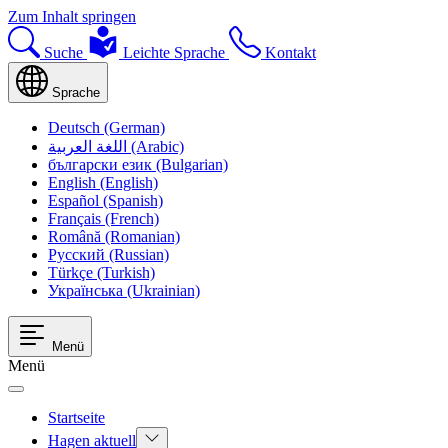
Zum Inhalt springen
Suche
Leichte Sprache
Kontakt
Sprache
Deutsch (German)
اللغة العربية (Arabic)
български език (Bulgarian)
English (English)
Español (Spanish)
Français (French)
Română (Romanian)
Русский (Russian)
Türkçe (Turkish)
Українська (Ukrainian)
Menü
Menü
Startseite
Hagen aktuell