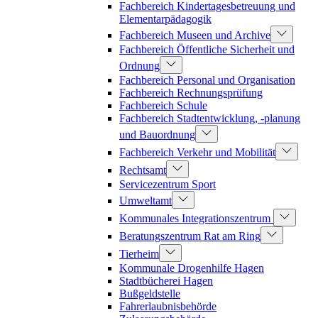
Fachbereich Kindertagesbetreuung und
Elementarpädagogik
Fachbereich Museen und Archive
Fachbereich Öffentliche Sicherheit und
Ordnung
Fachbereich Personal und Organisation
Fachbereich Rechnungsprüfung
Fachbereich Schule
Fachbereich Stadtentwicklung, -planung
und Bauordnung
Fachbereich Verkehr und Mobilität
Rechtsamt
Servicezentrum Sport
Umweltamt
Kommunales Integrationszentrum
Beratungszentrum Rat am Ring
Tierheim
Kommunale Drogenhilfe Hagen
Stadtbücherei Hagen
Bußgeldstelle
Fahrerlaubnisbehörde