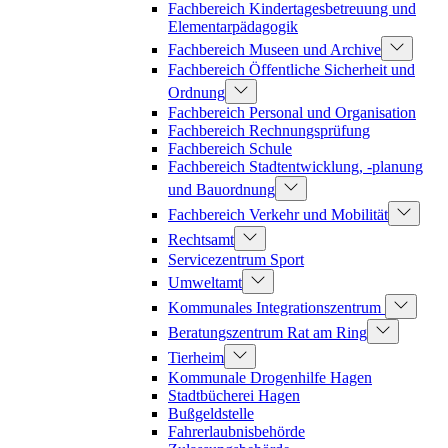
Fachbereich Kindertagesbetreuung und
Elementarpädagogik
Fachbereich Museen und Archive
Fachbereich Öffentliche Sicherheit und
Ordnung
Fachbereich Personal und Organisation
Fachbereich Rechnungsprüfung
Fachbereich Schule
Fachbereich Stadtentwicklung, -planung
und Bauordnung
Fachbereich Verkehr und Mobilität
Rechtsamt
Servicezentrum Sport
Umweltamt
Kommunales Integrationszentrum
Beratungszentrum Rat am Ring
Tierheim
Kommunale Drogenhilfe Hagen
Stadtbücherei Hagen
Bußgeldstelle
Fahrerlaubnisbehörde