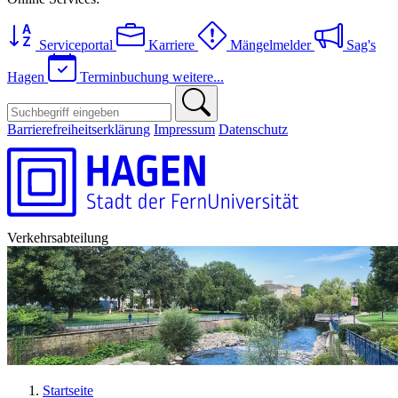
Serviceportal
Karriere
Mängelmelder
Sag's
Hagen
Terminbuchung
weitere...
Barrierefreiheitserklärung
Impressum
Datenschutz
Verkehrsabteilung
Startseite