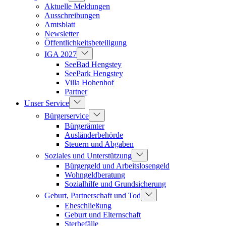
Aktuelle Meldungen
Ausschreibungen
Amtsblatt
Newsletter
Öffentlichkeitsbeteiligung
IGA 2027
SeeBad Hengstey
SeePark Hengstey
Villa Hohenhof
Partner
Unser Service
Bürgerservice
Bürgerämter
Ausländerbehörde
Steuern und Abgaben
Soziales und Unterstützung
Bürgergeld und Arbeitslosengeld
Wohngeldberatung
Sozialhilfe und Grundsicherung
Geburt, Partnerschaft und Tod
Eheschließung
Geburt und Elternschaft
Sterbefälle