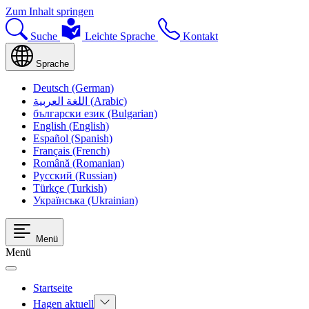
Zum Inhalt springen
Suche
Leichte Sprache
Kontakt
Sprache
Deutsch (German)
اللغة العربية (Arabic)
български език (Bulgarian)
English (English)
Español (Spanish)
Français (French)
Română (Romanian)
Русский (Russian)
Türkçe (Turkish)
Українська (Ukrainian)
Menü
Menü
Startseite
Hagen aktuell