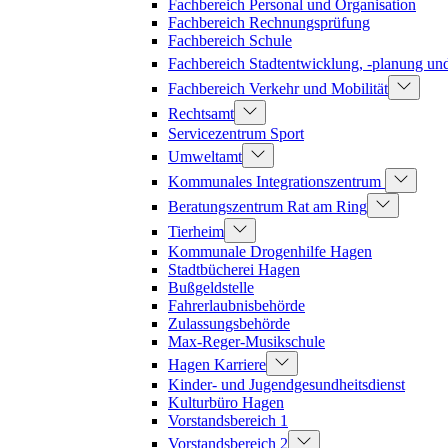
Fachbereich Personal und Organisation
Fachbereich Rechnungsprüfung
Fachbereich Schule
Fachbereich Stadtentwicklung, -planung u
Fachbereich Verkehr und Mobilität
Rechtsamt
Servicezentrum Sport
Umweltamt
Kommunales Integrationszentrum
Beratungszentrum Rat am Ring
Tierheim
Kommunale Drogenhilfe Hagen
Stadtbücherei Hagen
Bußgeldstelle
Fahrerlaubnisbehörde
Zulassungsbehörde
Max-Reger-Musikschule
Hagen Karriere
Kinder- und Jugendgesundheitsdienst
Kulturbüro Hagen
Vorstandsbereich 1
Vorstandsbereich 2