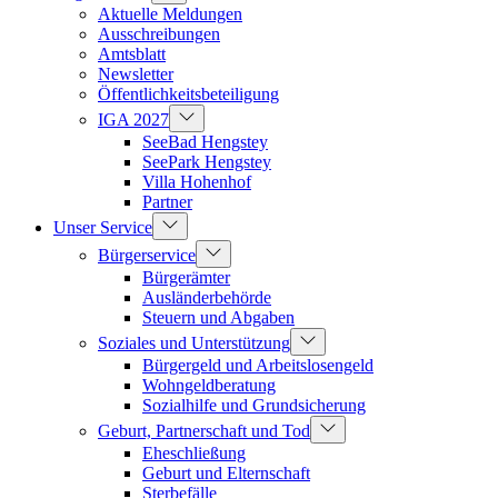
Aktuelle Meldungen
Ausschreibungen
Amtsblatt
Newsletter
Öffentlichkeitsbeteiligung
IGA 2027
SeeBad Hengstey
SeePark Hengstey
Villa Hohenhof
Partner
Unser Service
Bürgerservice
Bürgerämter
Ausländerbehörde
Steuern und Abgaben
Soziales und Unterstützung
Bürgergeld und Arbeitslosengeld
Wohngeldberatung
Sozialhilfe und Grundsicherung
Geburt, Partnerschaft und Tod
Eheschließung
Geburt und Elternschaft
Sterbefälle