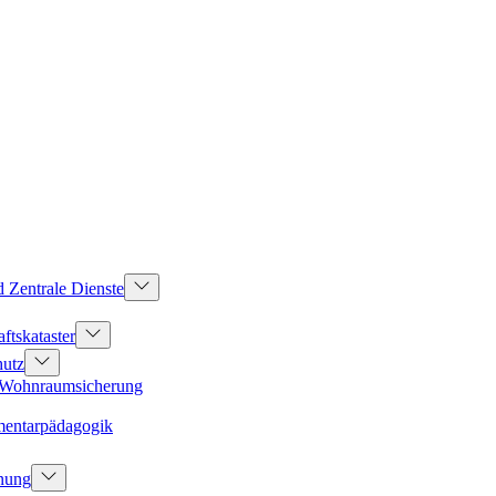
d Zentrale Dienste
ftskataster
hutz
d Wohnraumsicherung
mentarpädagogik
dnung