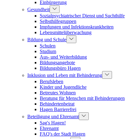
Einbürgerung
Gesundheit
Sozialpsychiatrischer Dienst und Suchthilfe
Selbsthilfegruppen
Impfungen und Infektionskrankheiten
Lebensmittelüberwachung
Bildung und Schule
Schulen
Studium
Aus- und Weiterbildung
Bildungsangebote
Bildungsbüro Hagen
Inklusion und Leben mit Behinderung
Berufsleben
Kinder und Jugendliche
Betreutes Wohnen
Beratung für Menschen mit Behinderungen
Behindertenbeirat
Hagen Barrierefrei
Beteiligung und Ehrenamt
Sag's Hagen!
Ehrenamt
FAQ's der Stadt Hagen