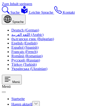
Zum Inhalt springen
Suche
Leichte Sprache
Kontakt
Sprache
Deutsch (German)
اللغة العربية (Arabic)
български език (Bulgarian)
English (English)
Español (Spanish)
Français (French)
Română (Romanian)
Русский (Russian)
Türkçe (Turkish)
Українська (Ukrainian)
Menü
Menü
Startseite
Hagen aktuell